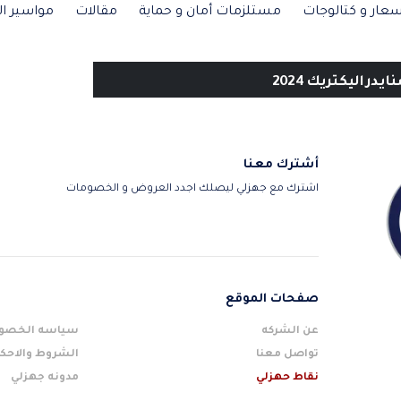
عار و كتالوجات
مستلزمات أمان و حماية
مقالات
مواسير ال
ر اليكتريك 2024
أشترك معنا
اشترك مع جهزلي ليصلك اجدد العروض و الخصومات
صفحات الموقع
عن الشركه
سياسه الخصو
تواصل معنا
الشروط والاحكا
نقاط حهزلي
مدونه جهزلي