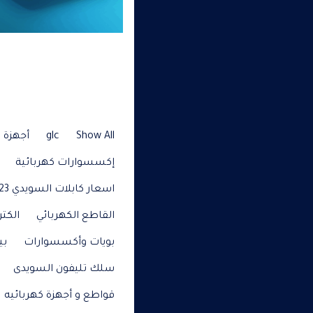
Show All
glc
أجهزة م
إكسسوارات كهربائية
اسعار كابلات السويدي 2023
القاطع الكهربائي
الكتر
بويات وأكسسوارات
بي
سلك تليفون السويدى
قواطع و أجهزة كهربائيه