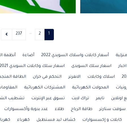
…
237
2
1
نزلية
أسعار كابلات واسلاك السويدي 2022
أضاءة
أنظمة ال
اخبار
اسعار سلك السويدى
اسعار سلك وكابلات السويدي 2021
اسلاك وكابلات
الانفرتر
التحكم في خزان
الطاقة المتجد
ونيات
المحولات الكهربائية
المشتركات الكهربائية
المقاومات
ع اونلاين
تايمر
تراك لايت
تسوق عبر الإنترنت
تشطيب الش
سوفت ستارتر
طاقة الرياح
طلاء
عدد يدوية وأكسسوارات
كابلات و إكسسوارات
كشاف ليد مستطيل
كهرباء
كهربا