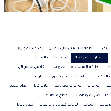
تأريض
أنظمة التشغيل الآلي للمنزل
إضاءة الطوارئ
اسعار شنايدر 2023
اسعار كابلات السويدى
دة
الطاقه الشمسيه
العوامه
القابس الكهربائي
 الكهربائية
باقات تأسيس شقق
بطارية
قق
توريدات
توريدات كهربائية
جلاند كابل
دوائر تحكم
علب كهرباء وبواطات
قطع ميكانيكيا
ء عامة
لمبات
لوحات كهرباء و بواطات
ليد بروفايل