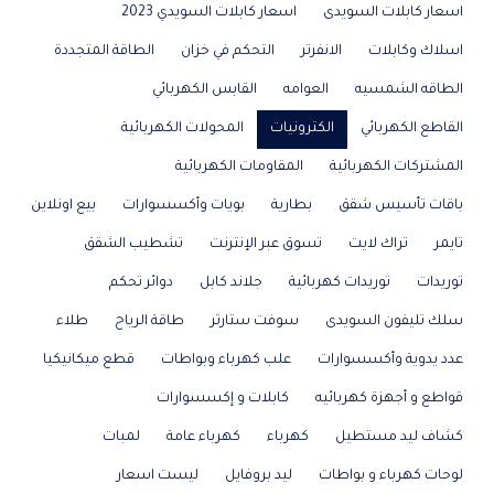
اسعار كابلات السويدى
اسعار كابلات السويدي 2023
اسلاك وكابلات
الانفرتر
التحكم في خزان
الطاقة المتجددة
الطاقه الشمسيه
العوامه
القابس الكهربائي
القاطع الكهربائي
الكترونيات
المحولات الكهربائية
المشتركات الكهربائية
المقاومات الكهربائية
باقات تأسيس شقق
بطارية
بويات وأكسسوارات
بيع اونلاين
تايمر
تراك لايت
تسوق عبر الإنترنت
تشطيب الشقق
توريدات
توريدات كهربائية
جلاند كابل
دوائر تحكم
سلك تليفون السويدى
سوفت ستارتر
طاقة الرياح
طلاء
عدد يدوية وأكسسوارات
علب كهرباء وبواطات
قطع ميكانيكيا
قواطع و أجهزة كهربائيه
كابلات و إكسسوارات
كشاف ليد مستطيل
كهرباء
كهرباء عامة
لمبات
لوحات كهرباء و بواطات
ليد بروفايل
ليست اسعار