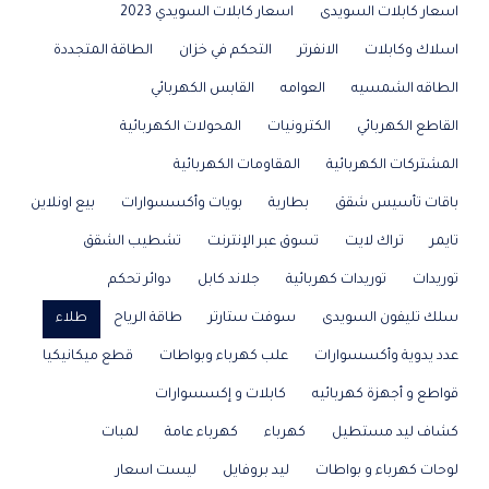
اسعار كابلات السويدى
اسعار كابلات السويدي 2023
اسلاك وكابلات
الانفرتر
التحكم في خزان
الطاقة المتجددة
الطاقه الشمسيه
العوامه
القابس الكهربائي
القاطع الكهربائي
الكترونيات
المحولات الكهربائية
المشتركات الكهربائية
المقاومات الكهربائية
باقات تأسيس شقق
بطارية
بويات وأكسسوارات
بيع اونلاين
تايمر
تراك لايت
تسوق عبر الإنترنت
تشطيب الشقق
توريدات
توريدات كهربائية
جلاند كابل
دوائر تحكم
سلك تليفون السويدى
سوفت ستارتر
طاقة الرياح
طلاء
عدد يدوية وأكسسوارات
علب كهرباء وبواطات
قطع ميكانيكيا
قواطع و أجهزة كهربائيه
كابلات و إكسسوارات
كشاف ليد مستطيل
كهرباء
كهرباء عامة
لمبات
لوحات كهرباء و بواطات
ليد بروفايل
ليست اسعار