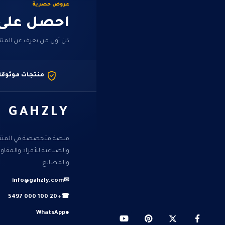
عروض حصرية
احصل على
كن أول من يعرف عن المنت
منتجات موثوقة
GAHZLY
منصة متخصصة في المنتجا
والصناعية للأفراد والمقا
والمصانع.
info@gahzly.com
✉
+20 100 000 5497
☎
WhatsApp
●