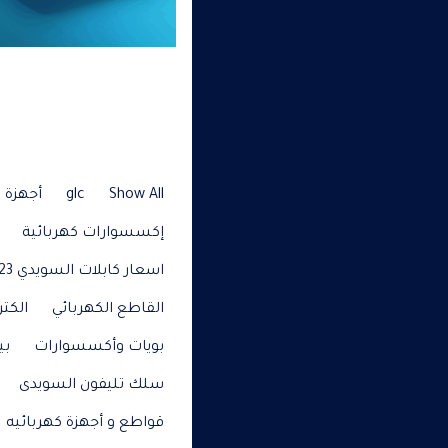
Show All
glc
أجهزة م
إكسسوارات كهربائية
اسعار كابلات السويدي 2023
القاطع الكهربائي
الكتر
بويات وأكسسوارات
بي
سلك تليفون السويدى
قواطع و أجهزة كهربائيه