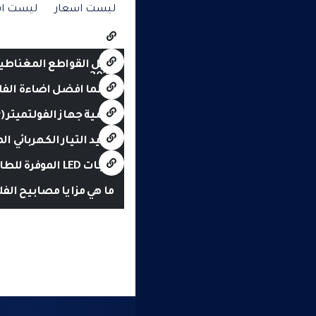
ليست اسعار
ليست اس
دليل القواطع المغناطي
2026
ايهما افضل اضاءة الفلورسن
أهمية جهاز الفولتميتر (Voltmeter)
توليد التيار الكهربائي ا
لمبات LED الموفرة للطاقة
ما هي مزايا مصابيح الفلو