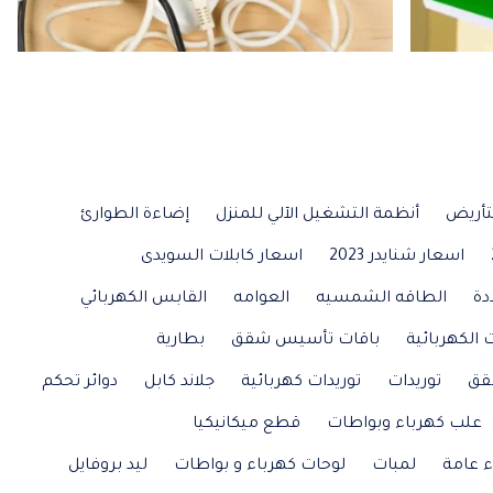
تأريض
أنظمة التشغيل الآلي للمنزل
إضاءة الطوارئ
اسعار شنايدر 2023
اسعار كابلات السويدى
دة
الطاقه الشمسيه
العوامه
القابس الكهربائي
 الكهربائية
باقات تأسيس شقق
بطارية
قق
توريدات
توريدات كهربائية
جلاند كابل
دوائر تحكم
علب كهرباء وبواطات
قطع ميكانيكيا
ء عامة
لمبات
لوحات كهرباء و بواطات
ليد بروفايل