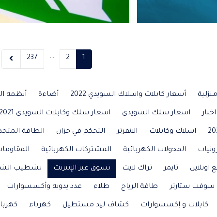
…
237
2
1
نزلية
أسعار كابلات واسلاك السويدي 2022
أضاءة
أنظمة ال
اخبار
اسعار سلك السويدى
اسعار سلك وكابلات السويدي 2021
اسلاك وكابلات
الانفرتر
التحكم في خزان
الطاقة المتجد
ونيات
المحولات الكهربائية
المشتركات الكهربائية
المقاومات
ع اونلاين
تايمر
تراك لايت
تسوق عبر الإنترنت
تشطيب الش
سوفت ستارتر
طاقة الرياح
طلاء
عدد يدوية وأكسسوارات
كابلات و إكسسوارات
كشاف ليد مستطيل
كهرباء
كهربا