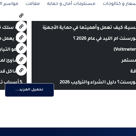
عار و كتالوجات
مستلزمات أمان و حماية
مقالات
مواسير ال
سية: كيف تعمل وأهميتها في حماية الأجهزة
لفة سلك نحاس شعر
ت ام الليد في عام 2026 ؟
هل يعمل م
ما هو التيار
لمستمر
مساوئ لمبات LED في ع
مشاكل قد 
رسنت؟ دليل الشراء والتركيب 2026
5 أسباب تجعلك تشتري لمبات LED من فيليبس لعام 2026
تحميل المزيد...