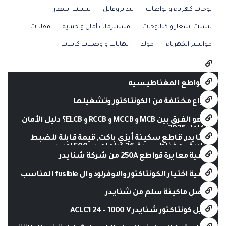
لوحات كهرباء و بواطات
ليد بروفايل
ليست اسعار
ليست اسعار و كتالوجات
مستلزمات أمان و حماية
مقالات
مواسير الكهرباء
مولد
نهايات و وصلات كابلات
القواطع المغناطيسيه
أنواع مختلفة من الكونتاكتور وتشغيلها
ما هو الفرق بين MCB و MCCB و RCCB و ELCB؟ دليل الأمان
الكامل 2026
شنايدر, قاطع سكينة أيزي باكت, قيمة قابلة للضبط
حرارية و مغناطيسية, 36 كيلو امبير, 500 امبير
كيفية معايرة قواطع 250A من شركة شنايدر
كيفية اختيار الكونتاكتور والاوفرلود وال fusible المناسب
افضل ماكينة سلم من شنايدر
كويل كونتاكتور شنايدر ACLC1 24 - 1000 V