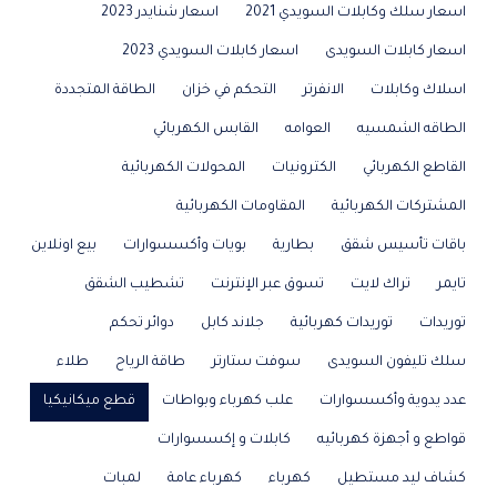
اسعار سلك وكابلات السويدي 2021
اسعار شنايدر 2023
اسعار كابلات السويدى
اسعار كابلات السويدي 2023
اسلاك وكابلات
الانفرتر
التحكم في خزان
الطاقة المتجددة
الطاقه الشمسيه
العوامه
القابس الكهربائي
القاطع الكهربائي
الكترونيات
المحولات الكهربائية
المشتركات الكهربائية
المقاومات الكهربائية
باقات تأسيس شقق
بطارية
بويات وأكسسوارات
بيع اونلاين
تايمر
تراك لايت
تسوق عبر الإنترنت
تشطيب الشقق
توريدات
توريدات كهربائية
جلاند كابل
دوائر تحكم
سلك تليفون السويدى
سوفت ستارتر
طاقة الرياح
طلاء
عدد يدوية وأكسسوارات
علب كهرباء وبواطات
قطع ميكانيكيا
قواطع و أجهزة كهربائيه
كابلات و إكسسوارات
كشاف ليد مستطيل
كهرباء
كهرباء عامة
لمبات