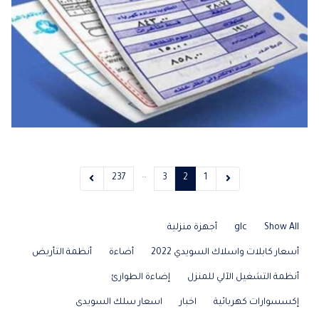
…
237
3
2
1
Show All
glc
أجهزة منزلية
أسعار كابلات واسلاك السويدي 2022
أضاءة
أنظمة التأريض
أنظمة التشغيل الآلي للمنزل
إضاءة الطوارئ
إكسسوارات كهربائية
اخبار
اسعار سلك السويدى