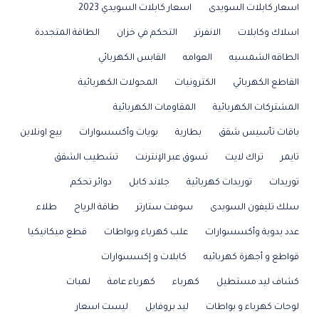
اسعار كابلات السويدى
اسعار كابلات السويدي 2023
اسلاك وكابلات
الانفرتر
التحكم في خزان
الطاقة المتجددة
الطاقه الشمسيه
العوامه
القابس الكهربائي
القاطع الكهربائي
الكترونيات
المحولات الكهربائية
المشتركات الكهربائية
المقاومات الكهربائية
باقات تأسيس شقق
بطارية
بويات وأكسسوارات
بيع اونلاين
تايمر
تراك لايت
تسوق عبر الإنترنت
تشطيب الشقق
توريدات
توريدات كهربائية
جلاند كابل
دوائر تحكم
سلك تليفون السويدى
سوفت ستارتر
طاقة الرياح
طلاء
عدد يدوية وأكسسوارات
علب كهرباء وبواطات
قطع ميكانيكيا
قواطع و أجهزة كهربائيه
كابلات و إكسسوارات
كشاف ليد مستطيل
كهرباء
كهرباء عامة
لمبات
لوحات كهرباء و بواطات
ليد بروفايل
ليست اسعار