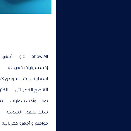
Show All
glc
أجهزة م
إكسسوارات كهربائية
اسعار كابلات السويدي 2023
القاطع الكهربائي
الكتر
بويات وأكسسوارات
بي
سلك تليفون السويدى
قواطع و أجهزة كهربائيه