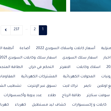
…
237
2
1
نزلية
أسعار كابلات واسلاك السويدي 2022
أضاءة
أنظمة ال
اخبار
اسعار سلك السويدى
اسعار سلك وكابلات السويدي 2021
اسلاك وكابلات
الانفرتر
التحكم في خزان
الطاقة المتجد
ونيات
المحولات الكهربائية
المشتركات الكهربائية
المقاومات
ع اونلاين
تايمر
تراك لايت
تسوق عبر الإنترنت
تشطيب الش
سوفت ستارتر
طاقة الرياح
طلاء
عدد يدوية وأكسسوارات
كابلات و إكسسوارات
كشاف ليد مستطيل
كهرباء
كهربا