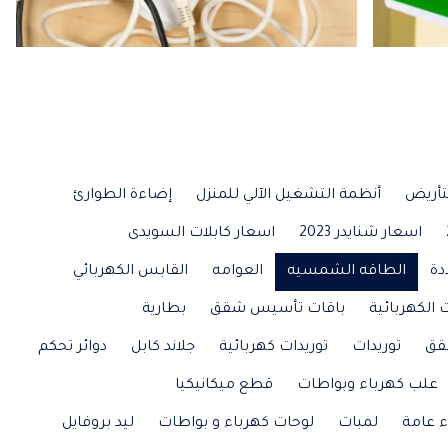
تأريض
أنظمة التشغيل الآلي للمنزل
إضاءة الطوارئ
اسعار شنايدر 2023
اسعار كابلات السويدى
دة
الطاقه الشمسيه
العوامه
القابس الكهربائي
 الكهربائية
باقات تأسيس شقق
بطارية
قق
توريدات
توريدات كهربائية
جلاند كابل
دوائر تحكم
علب كهرباء وبواطات
قطع ميكانيكيا
ء عامة
لمبات
لوحات كهرباء و بواطات
ليد بروفايل