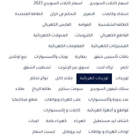
اسعار كابلات السويدى
اسعار كابلات السويدي 2023
اسلاك وكابلات
الانفرتر
التحكم في خزان
الطاقة المتجددة
الطاقه الشمسيه
العوامه
القابس الكهربائي
القاطع الكهربائي
الكترونيات
المحولات الكهربائية
المشتركات الكهربائية
المقاومات الكهربائية
باقات تأسيس شقق
بطارية
بويات وأكسسوارات
بيع اونلاين
تايمر
تراك لايت
تسوق عبر الإنترنت
تشطيب الشقق
توريدات
توريدات كهربائية
جلاند كابل
دوائر تحكم
سلك تليفون السويدى
سوفت ستارتر
طاقة الرياح
طلاء
عدد يدوية وأكسسوارات
علب كهرباء وبواطات
قطع ميكانيكيا
قواطع و أجهزة كهربائيه
كابلات و إكسسوارات
كشاف ليد مستطيل
كهرباء
كهرباء عامة
لمبات
لوحات كهرباء و بواطات
ليد بروفايل
ليست اسعار