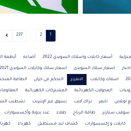
…
237
2
1
نزلية
أسعار كابلات واسلاك السويدي 2022
أضاءة
أنظمة ال
اخبار
اسعار سلك السويدى
اسعار سلك وكابلات السويدي 2021
اسلاك وكابلات
الانفرتر
التحكم في خزان
الطاقة المتجد
ونيات
المحولات الكهربائية
المشتركات الكهربائية
المقاومات
ع اونلاين
تايمر
تراك لايت
تسوق عبر الإنترنت
تشطيب الش
سوفت ستارتر
طاقة الرياح
طلاء
عدد يدوية وأكسسوارات
كابلات و إكسسوارات
كشاف ليد مستطيل
كهرباء
كهربا