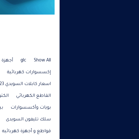
Show All
glc
أجهزة م
إكسسوارات كهربائية
اسعار كابلات السويدي 2023
القاطع الكهربائي
الكتر
بويات وأكسسوارات
بي
سلك تليفون السويدى
قواطع و أجهزة كهربائيه