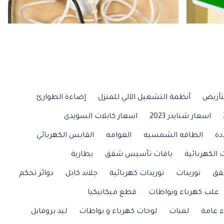
تأريض
أنظمة التشغيل الآلي للمنزل
إضاءة الطوارئ
اسعار شنايدر 2023
اسعار كابلات السويدى
دة
الطاقه الشمسيه
العوامه
القابس الكهربائي
 الكهربائية
باقات تأسيس شقق
بطارية
قق
توريدات
توريدات كهربائية
جلاند كابل
دوائر تحكم
علب كهرباء وبواطات
قطع ميكانيكيا
ء عامة
لمبات
لوحات كهرباء و بواطات
ليد بروفايل