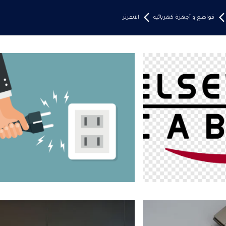
قواطع و أجهزة كهربائيه
الانفرتر