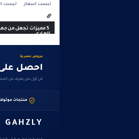
ليست اسعار
ليست اس
5 مميزات تجعل من جها
العادي.
عروض حصرية
احصل على
كن أول من يعرف عن المنت
منتجات موثوقة
GAHZLY