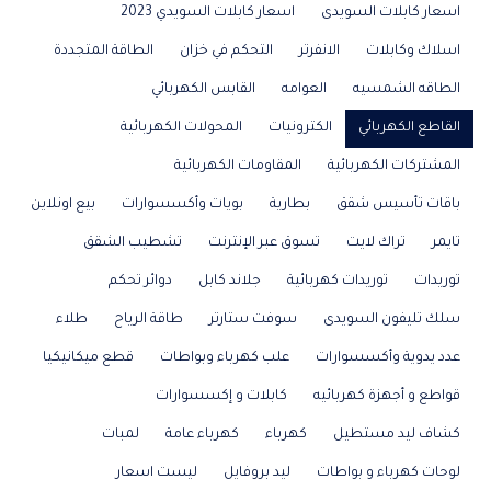
اسعار كابلات السويدى
اسعار كابلات السويدي 2023
اسلاك وكابلات
الانفرتر
التحكم في خزان
الطاقة المتجددة
الطاقه الشمسيه
العوامه
القابس الكهربائي
القاطع الكهربائي
الكترونيات
المحولات الكهربائية
المشتركات الكهربائية
المقاومات الكهربائية
باقات تأسيس شقق
بطارية
بويات وأكسسوارات
بيع اونلاين
تايمر
تراك لايت
تسوق عبر الإنترنت
تشطيب الشقق
توريدات
توريدات كهربائية
جلاند كابل
دوائر تحكم
سلك تليفون السويدى
سوفت ستارتر
طاقة الرياح
طلاء
عدد يدوية وأكسسوارات
علب كهرباء وبواطات
قطع ميكانيكيا
قواطع و أجهزة كهربائيه
كابلات و إكسسوارات
كشاف ليد مستطيل
كهرباء
كهرباء عامة
لمبات
لوحات كهرباء و بواطات
ليد بروفايل
ليست اسعار