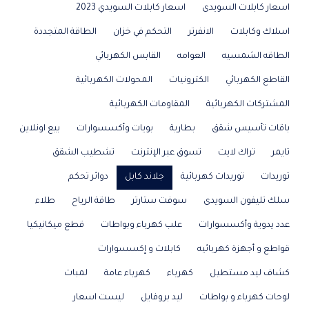
اسعار كابلات السويدى
اسعار كابلات السويدي 2023
اسلاك وكابلات
الانفرتر
التحكم في خزان
الطاقة المتجددة
الطاقه الشمسيه
العوامه
القابس الكهربائي
القاطع الكهربائي
الكترونيات
المحولات الكهربائية
المشتركات الكهربائية
المقاومات الكهربائية
باقات تأسيس شقق
بطارية
بويات وأكسسوارات
بيع اونلاين
تايمر
تراك لايت
تسوق عبر الإنترنت
تشطيب الشقق
توريدات
توريدات كهربائية
جلاند كابل
دوائر تحكم
سلك تليفون السويدى
سوفت ستارتر
طاقة الرياح
طلاء
عدد يدوية وأكسسوارات
علب كهرباء وبواطات
قطع ميكانيكيا
قواطع و أجهزة كهربائيه
كابلات و إكسسوارات
كشاف ليد مستطيل
كهرباء
كهرباء عامة
لمبات
لوحات كهرباء و بواطات
ليد بروفايل
ليست اسعار