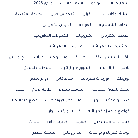
اسعار كابلات السويدى
اسعار كابلات السويدي 2023
اسلاك وكابلات
الانفرتر
التحكم في خزان
الطاقة المتجددة
الطاقه الشمسيه
العوامه
القابس الكهربائي
القاطع الكهربائي
الكترونيات
المحولات الكهربائية
المشتركات الكهربائية
المقاومات الكهربائية
باقات تأسيس شقق
بطارية
بويات وأكسسوارات
بيع اونلاين
تايمر
تراك لايت
تسوق عبر الإنترنت
تشطيب الشقق
توريدات
توريدات كهربائية
جلاند كابل
دوائر تحكم
سلك تليفون السويدى
سوفت ستارتر
طاقة الرياح
طلاء
عدد يدوية وأكسسوارات
علب كهرباء وبواطات
قطع ميكانيكيا
قواطع و أجهزة كهربائيه
كابلات و إكسسوارات
كشاف ليد مستطيل
كهرباء
كهرباء عامة
لمبات
لوحات كهرباء و بواطات
ليد بروفايل
ليست اسعار