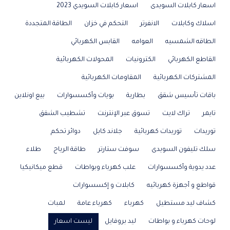
اسعار كابلات السويدى
اسعار كابلات السويدي 2023
اسلاك وكابلات
الانفرتر
التحكم في خزان
الطاقة المتجددة
الطاقه الشمسيه
العوامه
القابس الكهربائي
القاطع الكهربائي
الكترونيات
المحولات الكهربائية
المشتركات الكهربائية
المقاومات الكهربائية
باقات تأسيس شقق
بطارية
بويات وأكسسوارات
بيع اونلاين
تايمر
تراك لايت
تسوق عبر الإنترنت
تشطيب الشقق
توريدات
توريدات كهربائية
جلاند كابل
دوائر تحكم
سلك تليفون السويدى
سوفت ستارتر
طاقة الرياح
طلاء
عدد يدوية وأكسسوارات
علب كهرباء وبواطات
قطع ميكانيكيا
قواطع و أجهزة كهربائيه
كابلات و إكسسوارات
كشاف ليد مستطيل
كهرباء
كهرباء عامة
لمبات
لوحات كهرباء و بواطات
ليد بروفايل
ليست اسعار