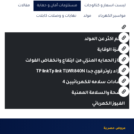
ليست اسعار و كتالوجات
مستلزمات أمان و حماية
مقالات
مواسير الكهرباء
مولد
نهايات و وصلات كابلات
تعلم اكثر عن المولد
أجهزة الوقاية
جهاز الحمايه المنزلي من ارتفاع وانخفاض الفولت
شراء راوتر قوي جدا TP linkTp link TLWR840N
ارشادات سلامه للكهربائيين 4
الصحة والسلامة المهنية
الفيوز الكهربائي
عروض حصرية