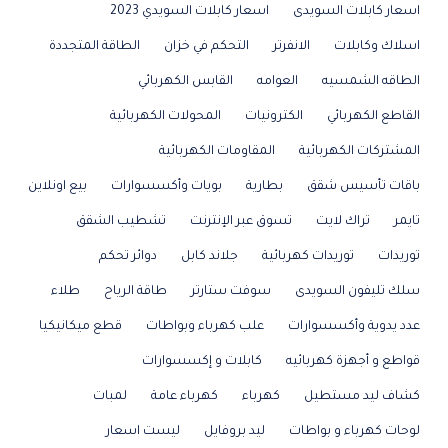
اسعار كابلات السويدى
اسعار كابلات السويدي 2023
اسلاك وكابلات
الانفرتر
التحكم في خزان
الطاقة المتجددة
الطاقه الشمسيه
العوامه
القابس الكهربائي
القاطع الكهربائي
الكترونيات
المحولات الكهربائية
المشتركات الكهربائية
المقاومات الكهربائية
باقات تأسيس شقق
بطارية
بويات وأكسسوارات
بيع اونلاين
تايمر
تراك لايت
تسوق عبر الإنترنت
تشطيب الشقق
توريدات
توريدات كهربائية
جلاند كابل
دوائر تحكم
سلك تليفون السويدى
سوفت ستارتر
طاقة الرياح
طلاء
عدد يدوية وأكسسوارات
علب كهرباء وبواطات
قطع ميكانيكيا
قواطع و أجهزة كهربائيه
كابلات و إكسسوارات
كشاف ليد مستطيل
كهرباء
كهرباء عامة
لمبات
لوحات كهرباء و بواطات
ليد بروفايل
ليست اسعار