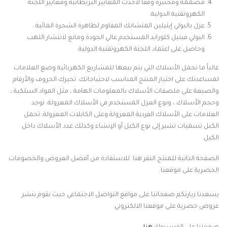
مصممة ومختبرة وفقاً لأحدث المعايير البريطانية ومعايير اللجنة
الكهروتقنية الدولية.
عزل بالبولي إيثيلين المتشابك المقاوم لظاهرة الشجرة المائية .
البولي فينيل كلورايد المستخدم عالي الجودة ومانع لانتشار اللهب
وحاصل على اعتماد اللجنة الكهروتقنية الدولية.
غالباً ما تحمل الأسلاك التي يتم بيعها للمشاريع الكهربائية وضع العلامات
لمساعدتك على اختيار المنتج المناسب لاحتياجاتك. تخبرك الحروف والأرقام
والصيغة على ملصقات الأسلاك بالمعلومات الهامة ، مثل المواد السلكية ،
وحجم الأسلاك ، ونوع العزل المستخدم في الأسلاك المعزولة. توجد
العلامات على الأسلاك الفردية المعزولة وعلى الكابلات المعزولة. تحمل
الكبل تسميات تشير إلى نوع الكبل أو الإنشاء وكذلك عدد الأسلاك داخل
الكبل.
الصفحة الذاتية للمنتج النقر هنا. للاستفادة من أفضل العروض والخصومات
الحصرية على موقعنا.
يسعدنا زيارتكم صفحاتنا على مواقع التواصل الاجتماعي حيث نقوم بنشر
عروض حصرية على موقعنا الالكتروني.