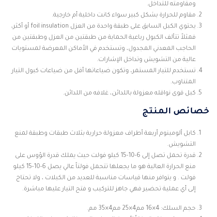
ومقاومته للتداخل.
مقاوم للحرارة بشكل كبير سواء كانت داخلية أم خارجية.
يحتوي الكبل السابق على طبقة واحدة من العزل foil insulation أو أكثر،
فمثلاً تتألف الكبول رباعية الحماية من طبقتين من العزل وطبقتين من
الحاجب المعدني المجدول، وتستخدم في الأماكن المعرضة لمستويات
عالية من التشويش وتداخل الإشارات.
تستخدم للتيار المستمر، وتكون ضياعاتها أقل من ضياعات كبول التيار
المتناوب.
كبل قوى نواقله معزولة باللدائن، غلافه من اللدائن.
خصائص المنتج
كابل ألومينوم أربعة أطراف معزولة حرارية بثلاث طبقات وطبقة لمنع
التشويش.
قدرة تحمل تصل إلى 6-10-15 كيلو فولت حيث يملك قدرة الؤوس على
منع الحرارة العالية هو ما يجعلها تتحمل فولتاً عالي يصل 6-10-15 كيلو
فولت . و يتوافر منها قياسات مناسبة للعديد من الكبلات ، ولا تحتاج
إلى أي عملية تحضير فهي جاهز للتركيب و فتح التيار عليها مباشرة.
حجم السلك: 4×16 مم4×25 مم4×35 مم.