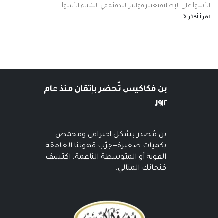
الأسوأ على الإطلاقتعتبر فواتير التدفئة في الشتاء الأسوأ...
اقرأ أكثر
بن فكاكيس
تُحضر بإتقان منذ عام
١٩١٢.
بن مُصدر بشكل احترافي ومحمص
بكميات صغيرة—جرّب قهوتنا الغامقة
القوية أو المتوسطة الناعمة. اكتشف
فنجانك المثالي.