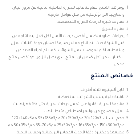
يوفر هذا المنتج مقاومة عالية للحرارة الداخلية الناتجة عن مرور التيار ,
والخارجية التي تؤثر عليه من قبل عوامل خارجية.
مقاومة كبيرة لدرجات الحرارة المنخفضة.
مقاوم للحريق.
إجراءات صارمة لضمان أقصى درجات الأمان لكل كابل يتم انتاجه من
قبل الشركة حيث يتم اتباع معايير صارمة لضمان جودة تقنيات العزل
والتغطية، نقاء الموصلات من الشوائب، كما يتم اجراء العديد من
الاختبارات من أجل ضمان أن المنتج الذي يصل للزبون هو أفضل منتج
ممكن.
خصائص المنتج
كابل ألمينيوم ثلاثة أطراف.
ناقلية عالية بسبب الشوائب المنخفضة.
مقاومة للحرارة ؛ قادرة على تحمل درجات الحرارة حتى 167 فهرنهايت.
العزل مصنوع من بوليمر اصطناعي مثبط للهب.
حجم السلك: 3×120+70 مم3×150+70 مم3×185+95 مم3×240+120
مم3×300+150 مم3×35+16 مم3×50+25 مم3×70+35 مم3×95+50 مم.
مصممة ومختبرة وفقاً لأحدث المعايير البريطانية ومعايير اللجنة