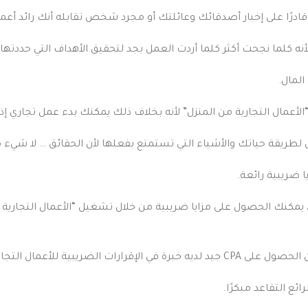
قادرًا على إخبار أصدقائك وعائلتك أو مجرد شخص تقابله أنك رائد أعمال
لأنه كلما نجحت أكثر كلما أردت العمل بجد لتحقيق الأهداف التي حددته
لأعمال التجارية من المنزل” لأنه بخلاف ذلك يمكنك بدء عمل تجاري 
ان لطريقة حياتك والأشياء التي تستمتع بفعلها لأن الحقائق … لا شيء م
نك الحصول على مزايا ضريبية من خلال تشغيل “الأعمال التجارية م
نزل أمرًا ضروريًا حتى تتمكن من زيادة عائدك لهذا العام.