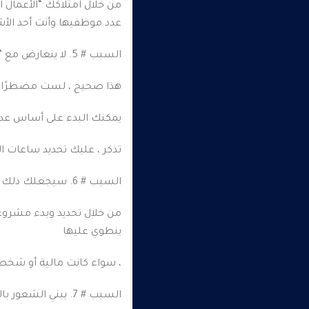
من خلال امتلاكك “الأعمال 
عدد موظفيها وأنت أحد الأ
السبب # 5. لا يتعارض مع “الوظيفة.” الحالي الخاص بك.
هذا صحيح ، لست مضطرًا إلى
يمكنك البدء على أساس عدم
تذكر ، عليك تحديد ساعات ا
السبب # 6. سيجعلك ذلك شخصًا أكثر ثقة.
من خلال تحديد وبدء مشروعك
ينطوي عليها
، سواء كانت مالية أو شخص
السبب # 7. يبني الشعور بالفخر.