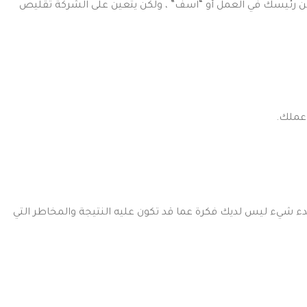
ة من رئيسك في العمل أو “آسف” ، ولكن يتعين على الشركة تقليص
 عملك.
ء شيء ليس لديك فكرة عما قد تكون عليه النتيجة والمخاطر التي