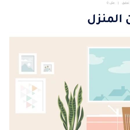
مثل:
0
 المنزل