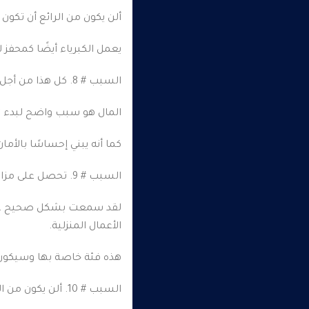
ألن يكون من الرائع أن تكون 
يعمل الكبرياء أيضًا كمحفز 
السبب # 8. كل هذا من أجل المال.
المال هو سبب واضح لبدء “ا
كما أنه يبني إحساسًا بالأم
السبب # 9. تحصل على مزايا ضريبية رائعة.
لقد سمعت بشكل صحيح ، يمك
الأعمال المنزلية.
هذه فئة خاصة بها وسيكون الحصول على CPA جيد لديه خبرة في الإقرارات الضريبية للأعمال التجارية من الم
السبب # 10. ألن يكون من الرائع التقاعد مبكرًا.