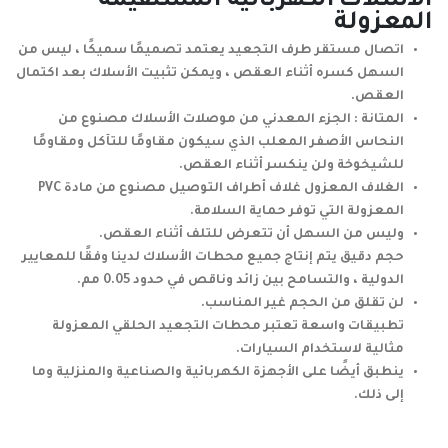
الأسلاك الكهربائية المستقيمة
المعزولة
اتصال مستقر طرف التجعيد يعتمد تصميمًا سميكًا ، ليس من
السهل كسره أثناء العقص ، ويمكن تثبيت الأسلاك بعد اكتمال
العقص.
المتانة : الجزء المعدني من موصلات الأسلاك مصنوع من
النحاس الأصفر المعلب الذي سيكون مقاومًا للتآكل ومقاومًا
للشيخوخة ولن ينكسر أثناء العقص.
الغلاف المعزول غلاف أطراف التوصيل مصنوع من مادة PVC
المعزولة التي توفر حماية السلامة.
وليس من السهل أن تتعرض للتلف أثناء العقص.
حجم دقيق يتم إنتاج جميع محطات الأسلاك لدينا وفقًا للمعايير
الدولية ، والتسامح بين زائد وناقص في حدود 0.05 مم.
لن تقلق من الحجم غير المناسب.
تطبيقات واسعة تعتبر محطات التجعيد الحلقي المعزولة
مثالية لاستخدام السيارات.
ينطبق أيضًا على الأجهزة الكهربائية والصناعية والمنزلية وما
إلى ذلك.