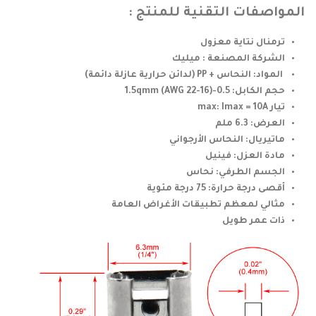
المواصفات التقنية للمنتج :
ترمنال نتاية معزول
الشركة المصنعة : ميليك
المواد: النحاس + PP (لدائن حرارية عازلة دائمة)
حجم الكابل: 0.5-1.5qmm (AWG 22-16)
تيار max: Imax = 10A
العرض: 6.3 ملم
ماتيريال: النحاس الأرجواني
مادة العزل: فينيل
الجسم الطرفي: نحاس
أقصى درجة حرارة: 75 درجة مئوية
مثالي لمعظم تطبيقات الأغراض العامة
ذات عمر طويل