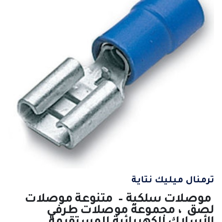
ترمنال ميليك نتاية
موصلات سلكية – متنوعة موصلات
لصق ، مجموعة موصلات طرفي