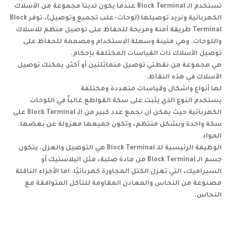
تستخدم الـ Block Terminal عندما يكون لدينا مجموعة من الأسلاك
الكهربائية ونريد توصيلها (لوحات-علب تجميع وتوصيل)، توفر Block
Terminal طريقة آمنة ومريحة للحفاظ على توصيل منظم للاسلاك
واللوحات. وهي متينة وسهلة الاستخدام ومصممة للحفاظ على
توصيل الأسلاك ذات القياسات المختلفة بإحكام.
هي مجموعة من نقطتي توصيل متماثلتين أو أكثر. يمكنك توصيل
الأسلاك في هذه النقاط.
لها أنواع واشكال وقياسات متعددة ومختلفة
يستخدم النوع الذي يثبت على سكة القواطع غالباً في اللوحات
الكهربائية حيث يمكن ان نجمع عدد كبير من الـ Block Terminal على
سكة واحدة وبشكل منتظم، وتكون جميعها معزولة عن بعضها.
المواد
الوظيفة الرئيسية للـ Block Terminal هي التوصيل والعزل. يتكون
جسم الـ Block Terminal من مادة صلبة، مثل البلاستيك أو
السيراميك، التي تعزل الكتل المجاورة كهربائيًا. اما الأجزاء الناقلة
مصنوعة من النحاس والمعادن المقاومة للتآكل المتوافقة مع
النحاس.