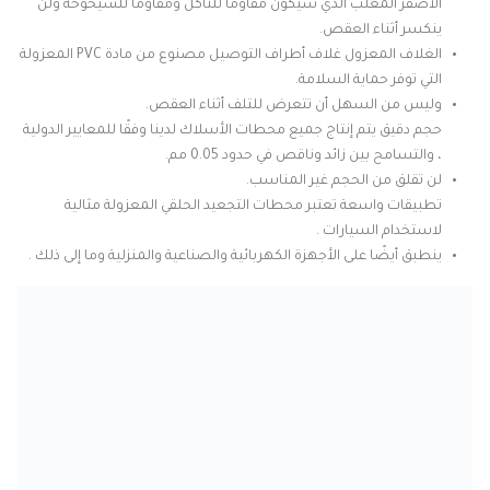
الأصفر المعلب الذي سيكون مقاومًا للتآكل ومقاومًا للشيخوخة ولن
ينكسر أثناء العقص.
الغلاف المعزول غلاف أطراف التوصيل مصنوع من مادة PVC المعزولة
التي توفر حماية السلامة.
وليس من السهل أن تتعرض للتلف أثناء العقص.
حجم دقيق يتم إنتاج جميع محطات الأسلاك لدينا وفقًا للمعايير الدولية
، والتسامح بين زائد وناقص في حدود 0.05 مم.
لن تقلق من الحجم غير المناسب.
تطبيقات واسعة تعتبر محطات التجعيد الحلقي المعزولة مثالية
لاستخدام السيارات .
ينطبق أيضًا على الأجهزة الكهربائية والصناعية والمنزلية وما إلى ذلك .