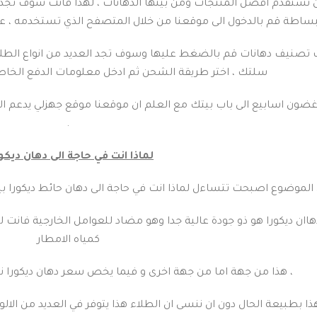
 نستقدم افضل المنتجات ومن بينها الدهانات ، لهذا فانت سوف تجد د
بساطة قم بالدخول الى موقعنا من خلال المتصفح الذي تستخدمه ،
 تصنيف دهانات قم بالضغط عليها وسوف تجد العديد من انواع الطلاء ا
سلتك ، اختر طريقة الشحن ثم ادخل معلومات الدفع الخاص
ضون اسابيع الى باب بيتك مع العلم ان موقعنا موقع جهزلي يدعم ال
.
لماذا انت في حاجة الى دهان ديكور
الموضوع اصبحت تتساءل لماذا انت في حاجة الى دهان حائط ديكورا بينما 
دهاان ديكورا هو ذو جودة عالية جدا وهو مضاد للعوامل الخارجية فانت 
كمياه الامطار
، هذا من جهة اما من جهة اخرى و فيما يخص سعر دهان ديكورا ن
ذا بطبيعة الحال دون ان ننسى ان الطلاء هذا يتوفر في العديد من الالوان 