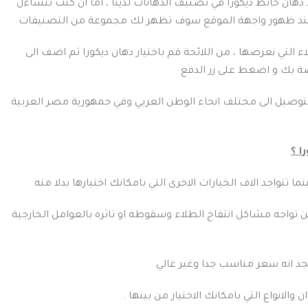
هان حائط ديكورا في تصنيف الدهانات لدينا ، اما ان كنت تتساءل
 عند ظهور واجهة الموقع سوف تظهر لك مجموعة من التصنيفات
لتي نعرضها ، من اللائحة قم باختيار دهان ديكورا ثم اضف الى
ة بك و اضغط على زر الدفع
توصيل الى مختلف انحاء الوطن العربي وفي جمهورية مصر العربية
ا ؟
تتواجد الاف الخيارات الاخرى التي بامكانك اختيارها بدلا منه
لن تواجه مشاكل انتفاخ الطلاء وسقوطه او تاثره بالعوامل الخارجية
جد انه سعر مناسب جدا وغير غالي
والانواع التي بامكانك الاختيار من بينها .