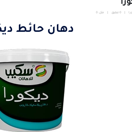
را
را
0 تعليق
مثل:
0
دهان حائط ديك