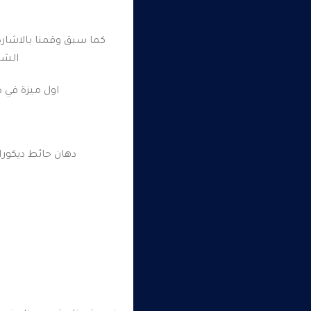
كما سبق وقمنا بالاشارة 
الشر
اول ميزة في د
دهان حائط ديكورا