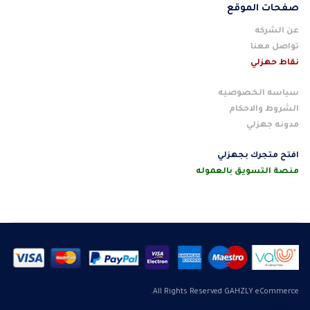
صفحات الموقع
عن الشركه
تواصل معنا
نقاط حهزلي
سياسه الخصوصيه
الشروط والاحكام
مدونه جهزلي
افتح متجرك بجهزلي
منصة التسويق بالعموله
All Rights Reserved GAHZLY eCommerce.