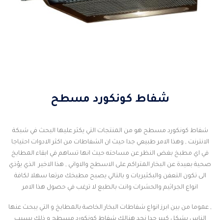
شفاط كونكورد مسطح
شفاط كونكورد مسطح هو من المنتجات التي يكثر عليها البحث في شبكة
الانترنت , وهذا الامر طبيعي جدا حيث ان الشفاطات من اكثر الادوات احتياجا
في اي مطبخ بغض النظر عن مساحته حيث انها تساهم في ابقاء المطابخ
صحية بعيدة عن البخار المتراكم على الاسطح والاواني , هذا الاخير الذي يؤذي
الى تكون التعفن والبكثيريات و بالتالي يصبح مطبخك مرتعا سهلا لكافة
انواع الجراثيم والحشرات وانت بالطبع لا ترغب في حصول هذا الامر
, عموما من بين ابرز انواع شفاطات البخار الخاصة بالمطابخ و التي يبحث عنها
الناس بشكل كبير جدا نجد هنالك شفاط كونكورد مسطح و ذلك بسبب