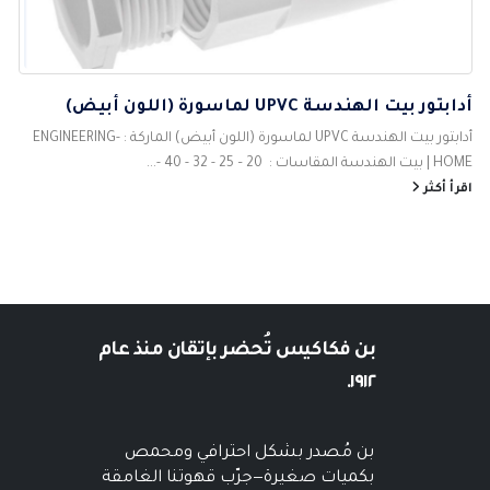
أدابتور بيت الهندسة UPVC لماسورة (اللون أبيض)
أدابتور بيت الهندسة UPVC لماسورة (اللون أبيض) الماركة : ENGINEERING-
HOME | بيت الهندسة المقاسات : 20 – 25 - 32 - 40 -...
اقرأ أكثر
بن فكاكيس
تُحضر بإتقان منذ عام
١٩١٢.
بن مُصدر بشكل احترافي ومحمص
بكميات صغيرة—جرّب قهوتنا الغامقة