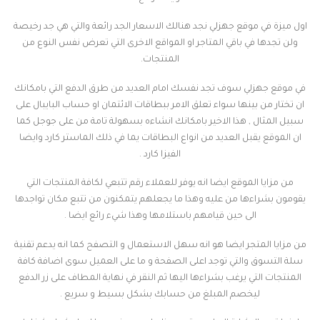
اول ميزة في موقع جهزلي نجد هنالك الاسعار الجد رائعة والتي هي جد رخيصة
ولن تجدها في باقي المتاجر او المواقع الاخرى التي تعرض نفس النوع من
المنتجات.
في موقع جهزلي سوف تجد نفسك امام العديد من طرق الدفع التي بامكانك
ان تختار من بينها سواء تعلق الامر ببطاقات الائتمان او حساب البايبال على
سبيل المثال , هذا الاخير بامكانك انشاءه بسهولة تامة من على جوجل كما
ان الموقع يقبل العديد من انواع البطاقات يما في ذلك الماستر كارد وايضا
الفيزا كارد .
من مزايا الموقع ايضا انه يوفر للعملاء رقم تتبعي لكافة المنتجات التي
يقومون بشراءها من عليه وهذا ما يجعلهم يتمكنون من تتبع مكان تواجدها
الى حين قيامهم باستلامها وهذا شيء رائع ايضا .
من مزايا المتجر ايضا هو انه سهل الاستعمال و التصفح كما انه يدعم تقنية
سلة التسوق والتي توجد اعلى الصفحة و ما على العميل سوى اضافة كافة
المنتجات التي يرغب بشراءها اليها ثم النقر في نهاية المطاف على زر الدفع
ليخصم المبلغ من حسابك بشكل بسيط و سريع .