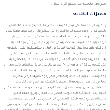
سم وهي مناسبة جدا لجميع أفراد المنزل .
مميزات القلايه:
والميزة الرائعة فيها هي توفر المؤقت الخاص بها لتعيين مدة انتهاء القلي
بالاضافة الى وجود محدد لدرجة الحرارة التي سيتم قلي الزيت فيها فهذا يعني
اذا كنتي ترغبين سيدتي بتجهيز الطعام سريعا يمكنكي الضغط على أعلى
درجة حرارة ممكنة وسيتم تحضيره في غضون دقيقتين وتأتي قوة القلاية ب
2.3 كيلو واط مما يعني قدرتها العالية في القلي واستهلاكها القليل للطاقة
الكهربائية خصوصا في تلك الظروف الاقتصادية السيئة التي نعيشها في
بلداننا العربية والعالم حاليا أما الشيء الرائع جدا في هذه القلاية الكهربائية
التي تقدمه شركة “Kitchen Line” كما عودتنا على جودة صناعتها دائما وهي أن
خامتها مصنوعة من الستانلس ستيل مما يعني مقاومتها العالية للصدأ
ومقاومتها للحرارة الشديدة وانخفاض الحرارة وصعوبة تعرض مظرها
الخارجي لأي ضرر بالاضافة الى سهولة تنظيف هذا النوع من الخامات
“ستانلس ستيل” وتعد افضل قلاية كهربائية من حيث جودة الصناعة وتمتاز
قلاية زيت الكهربائية هذه بلونها الفضي ذات لمعان وبريق ممتع للعين
والمتناسق مع كافة أشكال المطابخ التي تحتوي على المعالق الفضية مما
يعطي ديزاين وتصميم رائع للمطبخ وحجم القلاية الخاص هو 5 لتر وتحتوي