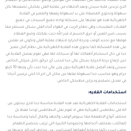
هذه المقلاة بداخلها على المصفاة التي تقومين بوضع البطاطاس أو الطعام
الذي تريدين قليه سيدتي وبعد الانتهاء من عملية القلي يمكنكي تصفيتها بكل
سهولة وتحتوي المصفاة على يد لسهولة رفعها والمميز في القلاية
الكهربائية هذه هو تغلبها على مشكلة تواجه جميع السيدات في جميع
القلايات التقليديات وهي تطاير الزيت في الهواء أثناء القلي بشكل مستمر مما
يسبب ضرر للعين أو حرق الجسم لا قدر الله حيث يمكنك وضع الغطاء
فوقها مع تحديد الوقت ودرجة الحرارة لانتهاء عملية القلي وتكوني قد تغلبتي
على هذه المشكلة كما تحتوي هذه القلاية الكهربائية على نظام أمان مميز
جدا في حال استخدام أطفالك لها أو نسيانك لها فهي تقوم بفصل القلاية في
حين ارتفاع درجة الحرارة بشكل عالي جدا لتجنب أي حرائق داخل منزلكي الخاص
سيدتي,وتعد أفضل قلاية كهربائية بدون وزن عالي جدا حيث يأتي وزنها 10 كيلو
جرام وهو مناسب جدا لسهولة نقلها من مكان الى اخر اذا كنتي ترغبين أحيانا
في تعديل تصميم وديزاين مطبخكي الخاص.
استخدامات القلايه:
استخدامات القلاية الكهربائية تعد هذه القلاية مناسبة جدا للذي يبحثون عن
الة قلي بطاطس كهربائية فهي لا تقوم بقلي البطاطس لوحدا فقط بل
مختلف أنواع الاطعمة مما سيوفر الوقت والجهد والمال أيضا ومناسبة جدا
للعائلات بمختلف أحجامها وخصوصا الكبيرة التي ترغب بتحضير الطعام
بوقت اسرع دائما وحماية أطفالها المشاغبين من مخاطر الحرائق وغيرها من