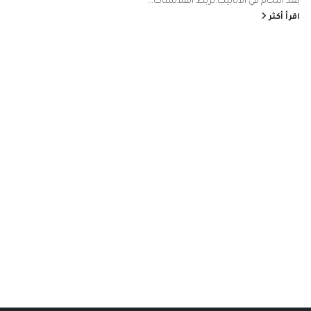
بعد اللحام في الأنابيب.تربط الفلانشات...
اقرأ أكثر