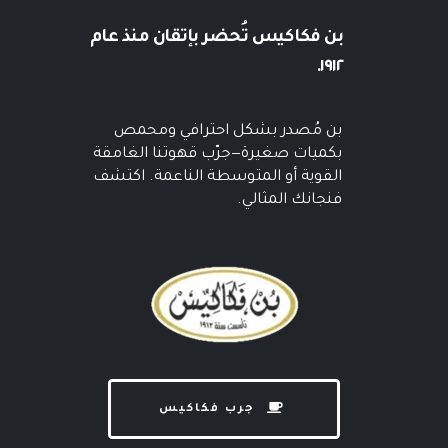
بن فكاكيس
تُحضر بإتقان منذ عام
١٩١٢.
بن مُصدر بشكل احترافي ومحمص
بكميات صغيرة—جرّب قهوتنا الغامقة
القوية أو المتوسطة الناعمة. اكتشف
فنجانك المثالي.
جرب فكاكيس