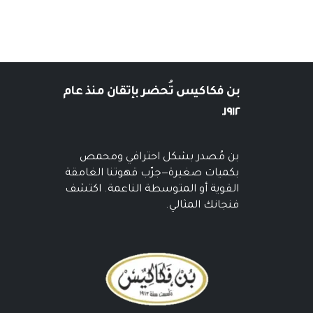
بن فكاكيس
تُحضر بإتقان منذ عام
١٩١٢.
بن مُصدر بشكل احترافي ومحمص
بكميات صغيرة—جرّب قهوتنا الغامقة
القوية أو المتوسطة الناعمة. اكتشف
فنجانك المثالي.