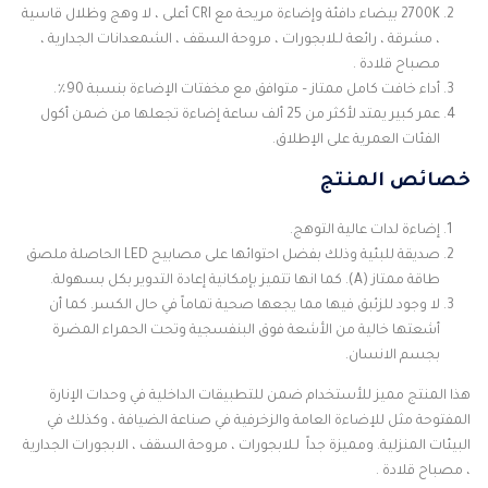
2700K بيضاء دافئة وإضاءة مريحة مع CRI أعلى ، لا وهج وظلال قاسية
، مشرقة ، رائعة لـلابجورات ، مروحة السقف ، الشمعدانات الجدارية ،
مصباح قلادة .
أداء خافت كامل ممتاز – متوافق مع مخفتات الإضاءة بنسبة 90٪
.
عمر كبير يمتد لأكثر من 25 ألف ساعة إضاءة تجعلها من ضمن أكول
الفئات العمرية على الإطلاق.
خصائص المنتج
إضاءة لدات عالية التوهج.
صديقة للبئية وذلك بفضل احتوائها على مصابيح LED الحاصلة ملصق
طاقة ممتاز (A). كما انها تتميز بإمكانية إعادة التدوير بكل بسهولة.
لا وجود للزئبق فيها مما يجعها صحية تماماً في حال الكسر. كما أن
أشعتها خالية من الأشعة فوق البنفسجية وتحت الحمراء المضرة
بجسم الانسان.
هذا المنتج مميز للأستخدام ضمن للتطبيقات الداخلية في وحدات الإنارة
المفتوحة مثل للإضاءة العامة والزخرفية في صناعة الضيافة ، وكذلك في
البيئات المنزلية. ومميزة جداً
لـلابجورات ، مروحة السقف ، الابجورات الجدارية
، مصباح قلادة .