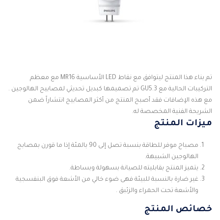
تم بناء هذا المنتج ليتوافق مع نقاط LED الأساسية MR16 مع معظم
التركيبات الحالية مع GU5.3 تم تصميمها كبديل تحديثي لمصابيح الهالوجين .
مع هذه الإضافات فقد أصبح المنتج من أكثر المصابيح انتشاراً ضمن
الشريحة الفنية المخصصة له.
ميزات المنتج
مصباح موفر للطاقة بنسبة تصل إلى 90 بالمئة إذا ما قورن بمصابح
الهالوجين الشبيهة.
يتميز المنتج بقابليته للصيانة بسهولة وبساطة.
غير ضارة بالنسبة للبيئة فهى ضوء خالي من الأشعة فوق البنفسجية
والأشعة تحت الحمراء والزئبق .
خصائص المنتج