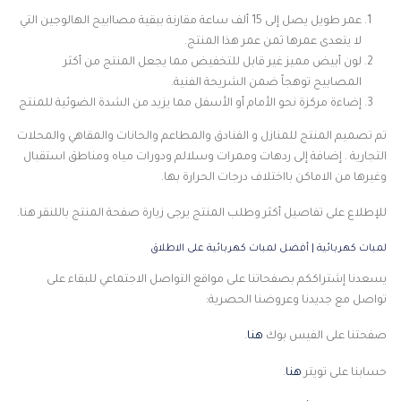
عمر طويل يصل إلى 15 ألف ساعة مقارنة ببقية مصاابيح الهالوجين التي
لا يتعدى عمرها ثمن عمر هذا المنتج.
لون أبيض مميز غير قابل للتخفيض مما يجعل المنتج من أكثر
المصابيح توهجاً ضمن الشريحة الفنية.
إضاءة مركزة نحو الأمام أو الأسفل مما يزيد من الشدة الضوئية للمنتج
تم تصميم المنتج للمنازل و الفنادق والمطاعم والحانات والمقاهي والمحلات
التجارية . إضافة إلى ردهات وممرات وسلالم ودورات مياه ومناطق استقبال
وغيرها من الاماكن بااختلاف درجات الحرارة بها.
للإطلاع على تفاصيل أكثر وطلب المنتج يرجى زيارة صفحة المنتج باللنقر هنا.
لمبات كهربائية | أفضل لمبات كهربائية على الاطلاق
يسعدنا إشتراككم بصفحاتنا على مواقع التواصل الاجتماعي للبقاء على
تواصل مع جديدنا وعروضنا الحصرية:
صفحتنا على الفيس بوك
هنا
.
حسابنا على تويتر
هنا
.