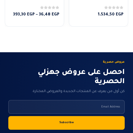
0
من 5
0
من 5
نطاق
393,30
EGP
–
36,48
EGP
1.534,50
EGP
السعر:
من
خلال
عروض حصرية
احصل على عروض جهزلي
الحصرية
كن أول من يعرف عن المنتجات الجديدة والعروض المختارة.