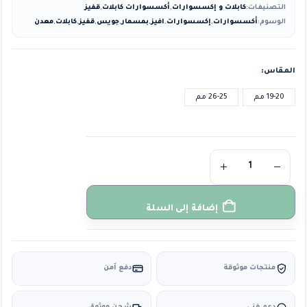
التصنيفات:
كابلات و إكسسوارات
,
أكسسوارات كابلات
,
قفيز
الوسوم:
أكسسوارات
,
إكسسوارات
,
افيز
,
بمسمار
,
جويس
,
قفيز
,
كابلات
,
معدن
المقاس
19-20 مم
26-25 مم
إضافة إلى السلة
منتجات موثوقة
دفع آمن