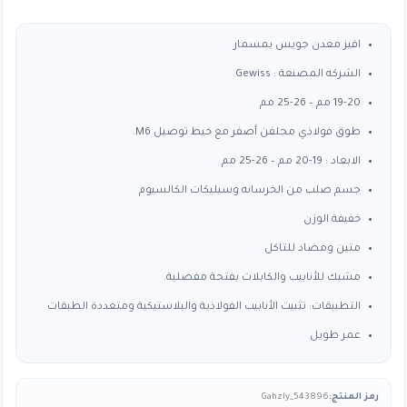
السعر:
من
افيز معدن جويس بمسمار
الشركه المصنعة : Gewiss
خلال
19-20 مم – 26-25 مم
طوق فولاذي مجلفن أصفر مع خيط توصيل M6.
الابعاد : 19-20 مم – 26-25 مم
جسم صلب من الخرسانه وسيليكات الكالسيوم
خفيفة الوزن
متين ومضاد للتاكل
مشبك للأنابيب والكابلات بفتحة مفصلية.
التطبيقات: تثبيت الأنابيب الفولاذية والبلاستيكية ومتعددة الطبقات
عمر طويل
رمز المنتج:
Gahzly_543896