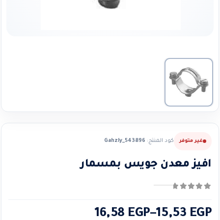
كود المنتج:
Gahzly_543896
غير متوفر
افيز معدن جويس بمسمار
0
من ٪1$s5٪2$s
نطاق
16,58
EGP
–
15,53
EGP