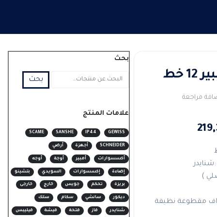
بحث
بحث
افة مراجعة
علامات المنتج
نطاق
219
SCAME
SANSHE
IP44
GEWISS
السعر:
SCHNEIDER
أجهزة
أرضي
من
أكسسوارات
أمبير
أوجة
أوجه
شنايدر
إضاءة
إكسسوارات
السويدي
بتشينو
لي )
خلال
بريزة
تحكم
جويس
خارج
خارجى
ديكور
سانشي
سكام
سلك
حواف مقطوعة نظيفة
شنايدر
فاز
فتحة
فيشة
فيليبس