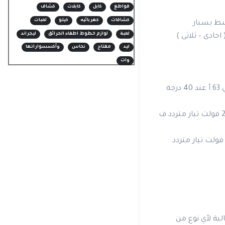
قواطع
كابل
كابلات
كشاف
كشافات
كهربائيه
كيلو
لمبات
شط بسبار
لمبة
لوازم خطوط اطفاء الحرائق
ليجراند
حادى – ثلاثى )
ليد
مفتاح
نحاس
وأكسسواراتها
وات
تصنيفها الحالي التشغيلي 63 أ عند 40 درجة
تقدير الجهد التشغيلي 230 فولت تيار متردد ف
صنيف الجهد العزل 500 فولت تيار متردد
ية لأي نوع من