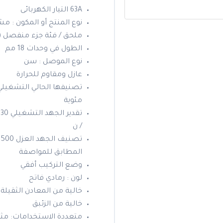
63A التيار الكهربائى
نوع المنتج أو المكون : م
ملحق / فئة جزء منفصل ( ا
الطول في وحدات 18 مم
نوع الموصل : سن
عازل ومقاوم للحرارة
مئوية
/ ن
ت
المطابق للمواصفة
وضع التركيب أفقي
لون : رمادي فاتح
خالية من المعادن الثقيلة
خالية من الزئبق
متعددة الاستخدامات: مثال