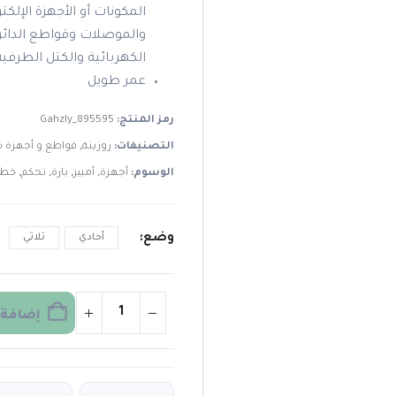
المكونات أو الأجهزة الإلكت
والموصلات وقواطع الدائر
الكهربائية والكتل الطرفية
عمر طويل
رمز المنتج:
Gahzly_895595
التصنيفات:
روزيتة
,
قواطع و أجهزة 
الوسوم:
أجهزة
,
أمبير
,
بارة
,
تحكم
,
خط
وضع
أحادي
ثلاثي
إضافة 