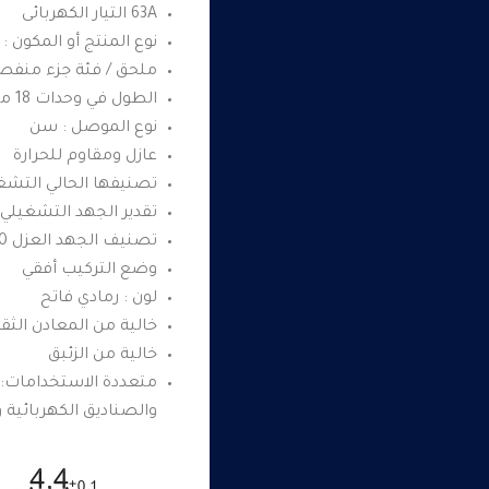
63A التيار الكهربائى
نوع المنتج أو المكون 
ملحق / فئة جزء منفصل 
الطول في وحدات 18 مم
نوع الموصل : سن
عازل ومقاوم للحرارة
تصنيفها الحالي التشغيلي 63 أ عند 40 در
تقدير الجهد التشغيلي 230 فولت تيار متردد ف / 
تصنيف الجهد العزل 500 فولت تيار متردد المطابق للمواصفة
وضع التركيب أفقي
لون : رمادي فاتح
خالية من المعادن الثقي
خالية من الزئبق
متعددة الاستخدامات: مث
والصناديق الكهربائية و