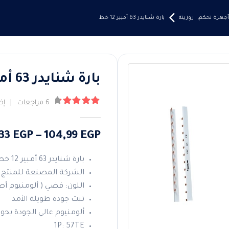
أجهزة تحكم
,
روزيتة
بارة شنايدر 63 أمبير 12 خط
بارة شنايدر 63 أمبير 12 خط
6
مراجعات
|
إض
4.50
من ٪1$s5٪2$s
,33
EGP
–
104,99
EGP
بارة شنايدر 63 أمبير 12 خط
الشركة المصنعة للمنتج :
اللون: فضي ( ألومنيوم أص
ثبت جودة طويلة الأمد
ألومنيوم عالي الجودة ب
1P: 57TE