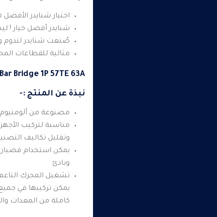
اختيار شنايدر الأفضل ه
شنايدر أفضل خيار ! ل
صُنعت شنايدر لتدوم وت
مثالية للقطاعات المحلي
Bar Bridge 1P 57TE 63A
نبذة عن المنتج :-
مصنوعة من ألومنيوم عا
مناسبة لتركيب الأجهزة
وتقليل تكاليف التصنيع
يمكن استخدام قضبان الت
وبادئ
تشغيل المحرك الناعم ،
يمكن تركيبها في جميع أ
كاملة من المعدات والآ