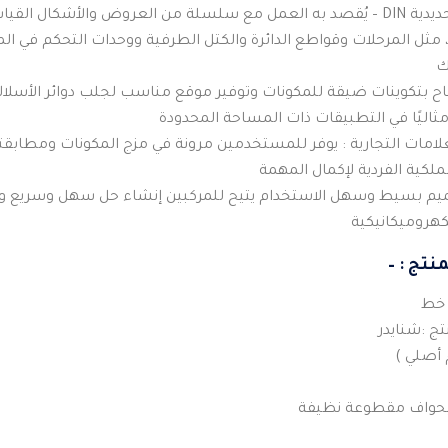
جمال نظام السكك الحديدية DIN – يُقصد به العمل مع سلسلة من العروض والأشكا
، مثل المرحلات وقواطع الدائرة والكتل الطرفية ووحدات التحكم في ال
ك
ح بتكوينات ضيقة للمكونات وتوفير موقع مناسب لجلب دوائر الأسلاك ا
مثاليًا في التطبيقات ذات المساحة المحدودة
امات التجارية : يوفر للمستخدمين مرونة في مزج المكونات ومطابقتها
لملكية الفردية لإكمال المهمة
ميم بسيط وسهل الاستخدام يتيح للمركبين إنشاء حل سهل وسريع و
لكهروميكانيكية
نتج : –
ج :شنايدر
 أصلي )
 بحواف مقطوعة نظيفة