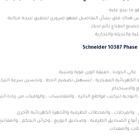
و ما يبدو عليه
يس هناك قلق بشأن التفاصيل ففهو ضروري لتحقيق نتيجة مثالية.
صنع انطباع دائم لديك .
ة والتجزئة والتجارية .
Schneider 10387 Phase 
لي الجودة ، خفيفة الوزن قوية ومتينة.
 الكهربائية المعيارية ، لتسهيل تصميم الخط ، وتحسين سرعة التركي
 والاستخدام.
وجيه لتركيب قواطع الدائرة ، والملامسات ، والواقيات من زيادة التيار
 والمرحلات ، والمحطات الطرفية والأجهزة الكهربائية الأخرى.
نواع الصناديق الطرفية ، وصناديق التوزيع ، وخزائن التحكم ، والمفاتي
لات والمعدات.