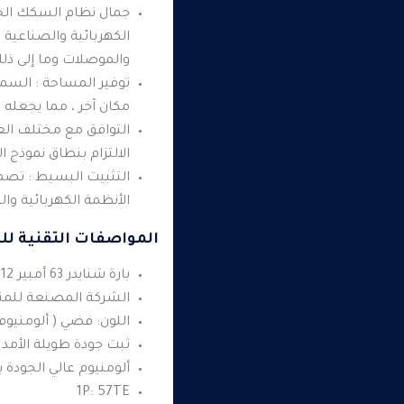
الكهربائية والصناعية 
والموصلات وما إلى ذل
توفير المساحة : السما
مكان آخر ، مما يجعله 
التوافق مع مختلف العل
الالتزام بنطاق نموذج ا
التثبيت البسيط : تص
الأنظمة الكهربائية وا
المواصفات التقنية للم
بارة شنايدر 63 أمبير 12 خط
الشركة المصنعة للمنت
اللون: فضي ( ألومنيوم
ثبت جودة طويلة الأمد
ألومنيوم عالي الجودة
1P: 57TE