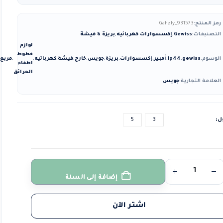
رمز المنتج:
Gahzly_931573
التصنيفات:
Gewiss
,
إكسسوارات كهربائيه
,
بريزة & فيشة
لوازم
خطوط
الوسوم:
gewiss
,
ip44
,
أمبير
,
إكسسوارات
,
بريزة
,
جويس
,
خارج
,
فيشة
,
كهربائيه
,
,
مربع
اطفاء
الحرائق
العلامة التجارية:
جويس
ل
3
5
إضافة إلى السلة
اشتر الآن