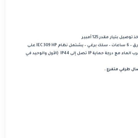
بتيار مقدر 125 أمبير
مخرج بمقبض مزود بسطح مائل بزاوية 10 درجات – هرتز IP44 – 2P + E 16A – 200-250V – 50/60 – أزرق – 6 ساعات – سلك برغي – يشتمل نظام IEC 309 HP على
مقابس ومنافذ مقابس من 16 امبير الى 125 أمبير- متحرك مستقيم و 10 درجات مثبت – مانع لتسرب الماء مع درجة حماية IP تصل إلى IP44 (الأول والوحيد في