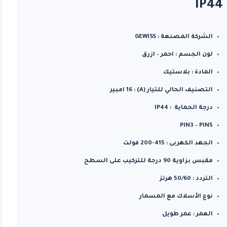
IP44
لال
الشركة المصنعة : GEWISS
لون الجسم : احمر – ازرق
المادة : بلاستيك
التصنيف الحالي للتيار (A) : 16 امبير
درجة الحماية : IP44
PIN3 – PIN5
الجهد الكهربى : 415-200 فولت
مقبس بزاوية 90 درجة للتركيب على السطح
التردد : 50/60 هرتز
نوع الأسلاك مع المسمار
العمر : عمر طويل