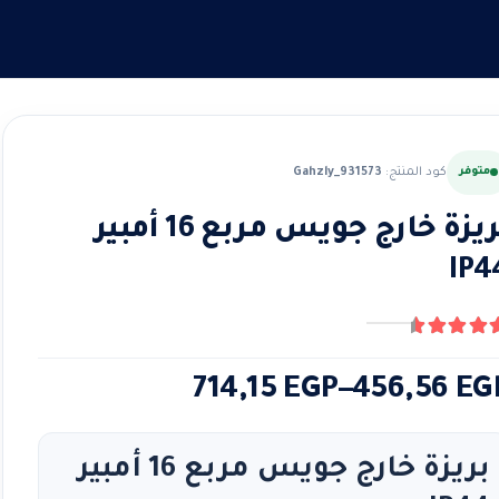
متوفر
كود المنتج:
Gahzly_931573
بريزة خارج جويس مربع 16 أمبير
IP4
4.
من ٪1$s5٪2$s
طاق
714,15
EGP
–
456,56
EG
لسعر:
ن
بريزة خارج جويس مربع 16 أمبير