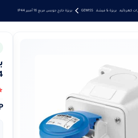
ت كهربائيه
,
بريزة & فيشة
,
GEWISS
بريزة خارج جويس مربع 16 أمبير IP44
4
75
ن
P
ا
م