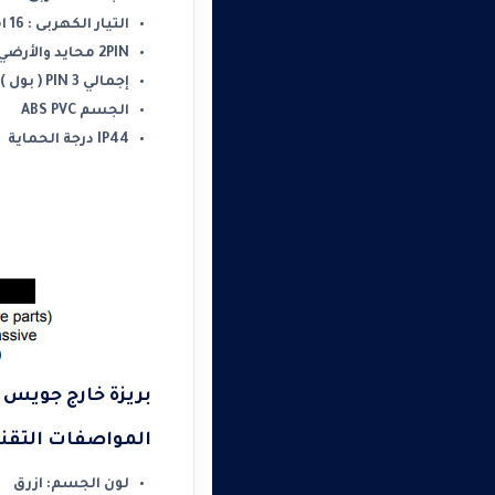
التيار الكهربى : 16 امبير
2PIN محايد والأرضي
إجمالي 3 PIN ( بول )
الجسم ABS PVC
IP44 درجة الحماية
بريزة خارج جويس مربع 16 أم
المواصفات التقني
لون الجسم: ازرق