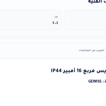
الفنية
بول
3، 5
المزيد من المنتجات
 16 أمبير IP44
GE