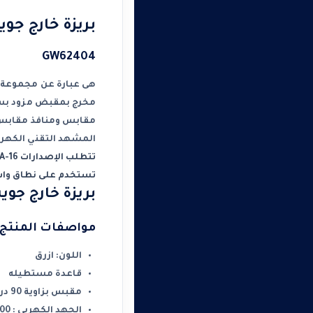
بريزة خارج جويس مربع 
GW62404
هى عبارة عن مجموعة من 
المشهد التقني الكهربا
تتطلب الإصدارات 16-32A أسلاكًا لولبية أو زنبركية سريعة ، بينما تستخدم تلك 63-125 A تقنية اتصال طرفي متفرع .
تستخدم على نطاق واسع
بريزة خارج جويس مربع 6
مواصفات المنتج :
اللون: ازرق
قاعدة مستطيله
مقبس بزاوية 90 درجة للتركيب على السطح
الجهد الكهربى : 200-250 فولت