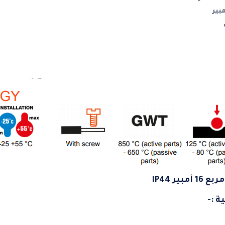
بير IP44
ة :-