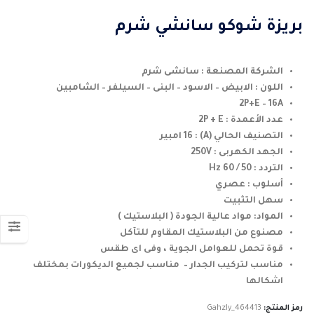
السعر:
من
بريزة شوكو سانشي شرم
خلال
الشركة المصنعة : سانشى شرم
اللون : الابيض – الاسود – البنى – السيلفر – الشامبين
2P+E – 16A
عدد الأعمدة : 2P + E
التصنيف الحالي (A) : 16 امبير
الجهد الكهربى : 250V
التردد : 50 / 60 Hz
أسلوب : عصري
سهل التثبيت
المواد: مواد عالية الجودة ( البلاستيك )
مصنوع من البلاستيك المقاوم للتآكل
قوة تحمل للعوامل الجوية ، وفى اى طقس
مناسب لتركيب الجدار – مناسب لجميع الديكورات بمختلف
اشكالها
رمز المنتج:
Gahzly_464413