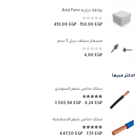
السعر:
من
بواطة حراريه Adal Pano
خلال
0
من 5
410,00
EGP
150,00
EGP
نطاق
–
السعر:
من
مسمار سيلف دريل 3 سم
خلال
0
من 5
4,00
EGP
الاكثر مبيعآ
سلك نحاس شعر السويدي
4.67
من 5
3.565,94
EGP
6,24
EGP
نطاق
–
السعر:
من
سلك نحاس شعر الاسلامية
خلال
4.83
من 5
647,50
EGP
7,51
EGP
نطاق
–