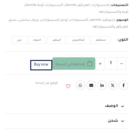
التصنيفات:
إكسسوارات كهربائيه
,
Sanshe
,
أكسسوارات أوجة Sanshe
,
أوجة وأكسسواراتها
الوسوم:
(شوكو)
,
sanshe
,
أكسسوارات
,
أوجة
,
إكسسوارات
,
بريزة
,
سانشي
,
شرم
,
كهربائيه
,
وأكسسواراتها
اللون
سيلفر
شامبين
ابيض
اسود
بني
إضافة إلى السلة
Buy now
الإبلاغ عن إساءة
الوصف
شحن