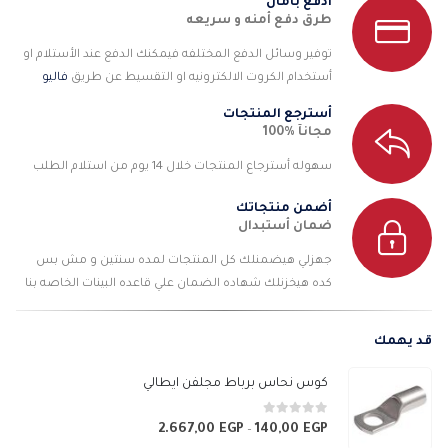
ادفع بأمان
طرق دفع أمنه و سريعه
توفير وسائل الدفع المختلفه فيمكنك الدفع عند الأستلام او
أستخدام الكروت الالكترونيه او التقسيط عن طريق
فاليو
أسترجع المنتجات
مجانآ %100
سهوله أسترجاع المنتجات خلال 14 يوم من استلام الطلب
أضمن منتجاتك
ضمان أستبدال
جهزلي هيضمنلك كل المنتجات لمده سنتين و مش بس
كده هيخزنلك شهاده الضمان علي قاعده البينات الخاصه بنا
قد يهمك
كوس نحاس برباط مجلفن ايطالي
0
من 5
2.667,00
EGP
140,00
EGP
نطاق
–