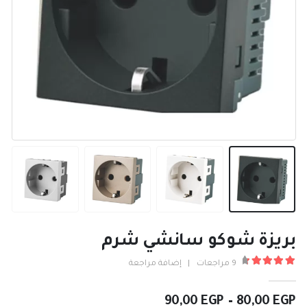
بريزة شوكو سانشي شرم
9
مراجعات
|
إضافة مراجعة
4.56
من ٪1$s5٪2$s
نطاق
90,00
EGP
–
80,00
EGP