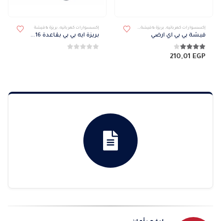
هناك العديد من الأشكال المختلفة لهذا المنتج. يمكن اختيار الخيارات على صفحة المنتج
إكسسوارات كهربائيه
,
بريزة & فيشة
,
فيشة
إكسسوارات كهربائيه
,
بريزة & فيشة
فيشة بي بي اي ارضي
بريزة ايه بي بي بقاعدة 16 امبير
4.00
من 5
0
من 5
210,01
EGP