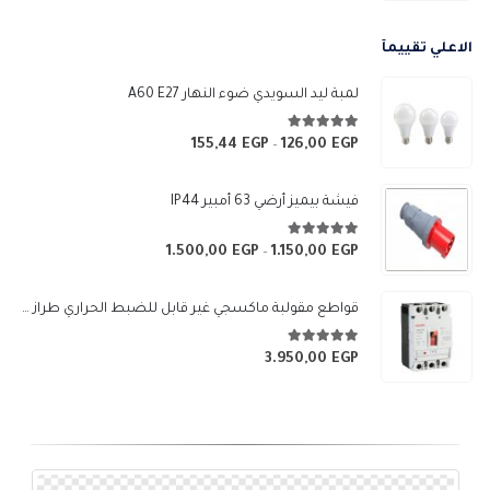
الأصلي
الحالي
هو:
هو:
الاعلي تقييمآ
5.400,00 EGP.
6.000,00 EGP.
لمبة ليد السويدي ضوء النهار A60 E27
5.00
من 5
155,44
EGP
126,00
EGP
نطاق
–
السعر:
من
فيشة بيميز أرضي 63 أمبير IP44
خلال
5.00
من 5
1.500,00
EGP
1.150,00
EGP
نطاق
–
السعر:
من
قواطع مقولبة ماكسجي غير قابل للضبط الحراري طراز (SGM3-250L)
خلال
5.00
من 5
3.950,00
EGP