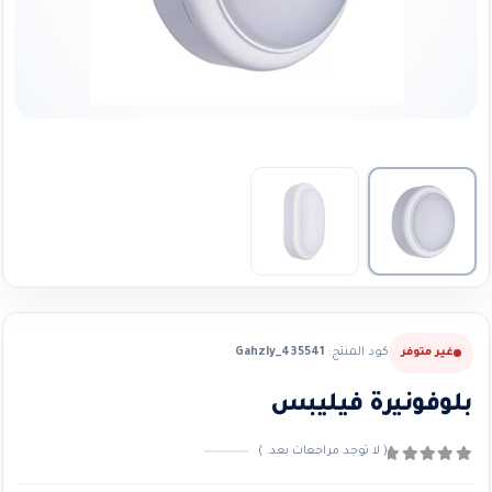
كود المنتج:
Gahzly_435541
غير متوفر
بلوفونيرة فيليبس
( لا توجد مراجعات بعد. )
0
من ٪1$s5٪2$s