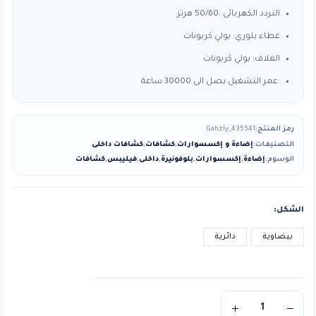
التردد الكهربائى :50/60 هرتز
غطاء بلوري: بولي كربونات
الغلاف: بولي كربونات
عمر التشغيل يصل الى 30000 ساعة
رمز المنتج:
Gahzly_435541
التصنيفات:
إضاءة و إكسسوارات
,
كشافات
,
كشافات داخلى
الوسوم:
إضاءة
,
إكسسوارات
,
بلوفونيرة
,
داخلى
,
فيليبس
,
كشافات
الشكل
بيضاوية
دائرية