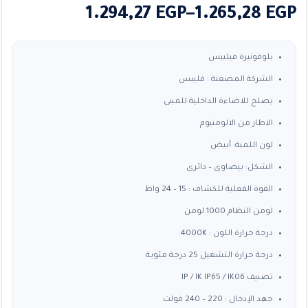
نطاق
1.294,27
EGP
–
1.265,28
EGP
السعر:
من
بلوفونيرة فيليبس
الشركة المصعنة : فليبس
خلال
يصلح للاضاءة الداخلية للمبنى
الاطار من الالومنيوم
لون اللمبة: أبيض
الشكل: بيضاوى – دائرى
القوة الفعلية للكشاف : 15 – 24 واط
لومن النظام 1000 لومن
درجة حرارة اللون : 4000K
درجة حرارة التشغيل 25 درجة مئوية
تصنيف IP / IK IP65 / IK06
جهد الإدخال : 220 – 240 فولت