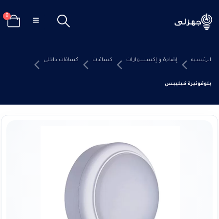
0
الرئيسيه
إضاءة و إكسسوارات
كشافات
كشافات داخلى
بلوفونيرة فيليبس