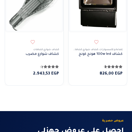
إضاءة و إكسسوارات
,
كشاف شوارع
,
كشافات
,
كشافات خارجى
كشاف شوارع
,
كشافات
كشاف 100w led هونج كونج
كشاف شوارع مضرب
4.57
من 5
4.29
من 5
2.943,53
EGP
826,00
EGP
عروض حصرية
احصل على عروض جهزلي