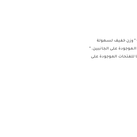
مادي. الميزات الرئيسية • * وزن خفيف لسهولة
لموجودة على الجانبين. *
 للفتحات الموجودة على