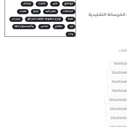
قواطع
كابل
كابلات
كشاف
كشافات
كهربائيه
كيلو
لمبات
لخرسانة التقليدية
لمبة
لوازم خطوط اطفاء الحرائق
ليجراند
ليد
مفتاح
نحاس
وأكسسواراتها
وات
اطات
110x110x7
120x150x8
150x150x8
190x150x8
200x200x16
200x200x8
210x120x16