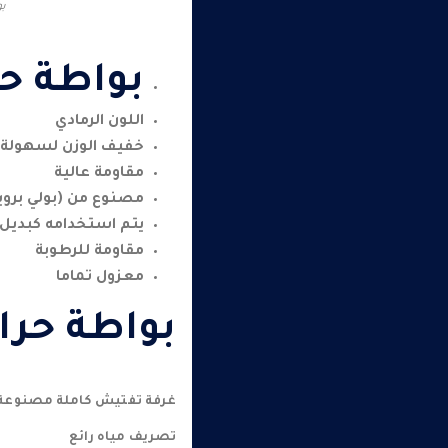
بو
بواطة حراريه o
اللون الرمادي
خفيف الوزن لسهولة 
مقاومة عالية
مصنوع من (بولي بروب
يتم استخدامه كبديل 
مقاومة للرطوبة
معزول تماما
بواطة حراريه ano
غرفة تفتيش كاملة مصنوعة م
تصريف مياه رائع