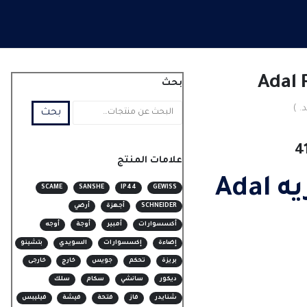
بحث
. )
بحث
نطاق
4
علامات المنتج
السعر:
من
بواطة حراريه Adal
SCAME
SANSHE
IP44
GEWISS
SCHNEIDER
أجهزة
أرضي
خلال
أكسسوارات
أمبير
أوجة
أوجه
إضاءة
إكسسوارات
السويدي
بتشينو
بريزة
تحكم
جويس
خارج
خارجى
ديكور
سانشي
سكام
سلك
شنايدر
فاز
فتحة
فيشة
فيليبس