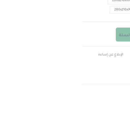
280x210x16
280x210x7
السلة
الإبلاغ عن إساءة