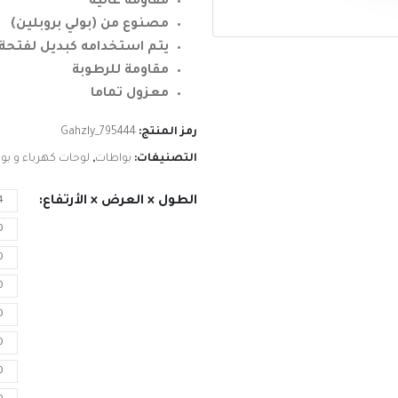
مقاومة عالية
مصنوع من (بولي بروبلين)
يتم استخدامه كبديل لفتحة ا
مقاومة للرطوبة
معزول تماما
رمز المنتج:
Gahzly_795444
التصنيفات:
بواطات
,
لوحات كهرباء و بو
الطول × العرض × الأرتفاع
4
0
0
0
0
0
0