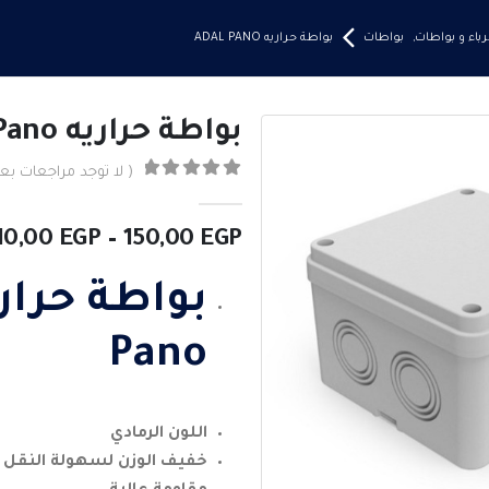
باء و بواطات
,
بواطات
بواطة حراريه ADAL PANO
بواطة حراريه Adal Pano
( لا توجد مراجعات بعد
0
من ٪1$s5٪2$s
10,00
EGP
–
150,00
EGP
Pano
اللون الرمادي
خفيف الوزن لسهولة النقل