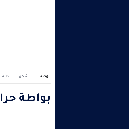
الوصف
شحن
ADS
بواطة حراريه ano