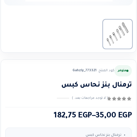
كود المنتج:
Gahzly_773321
متوفر
ترمنال بنز نحاس كبس
( لا توجد مراجعات بعد. )
0
من ٪1$s5٪2$s
نطاق
182,75
EGP
–
35,00
EGP
السعر:
من
ترمنال بنز نحاس كبس