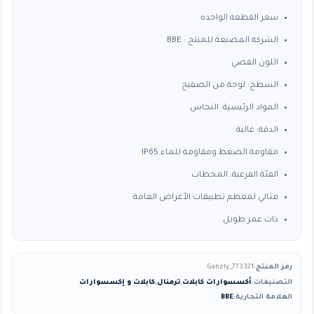
سعر القطعه الواحده
خلال
الشركة المصنعة للمنتج : BBE
اللون الفضي
السطح: لوحة من الصفيح
المواد الرئيسية: النحاس
الدقة: عالية
مقاومة الضغط ومقاومة للماء IP65
الفئة الفرعية: المحطات
مثالي لمعظم تطبيقات الأغراض العامة
ذات عمر طويل
رمز المنتج:
Gahzly_773321
التصنيفات:
أكسسوارات كابلات
,
ترمنال
,
كابلات و إكسسوارات
العلامة التجارية:
BBE