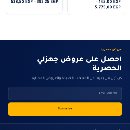
نطاق
538,50
EGP
–
393,25
EGP
–
145,00
EGP
نطاق
السعر
5.775,00
EGP
السعر:
من
من
خلال
خلال
عروض حصرية
احصل على عروض جهزلي
الحصرية
كن أول من يعرف عن المنتجات الجديدة والعروض المختارة.