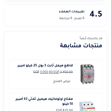
تقييمات العملاء
4.5
6 تقييم · 6 مراجعة
قد يناسبك أيضاً
منتجات مشابهة
قاطع هيمل ثابت 3 بول 25 كيلو امبير
السعر
السعر
EGP
3.050,00
EGP
3.450,00
الأصلي
الحالي
عرض المنتج
هو:
هو:
3.050,00 EGP.
3.450,00 EGP.
مفتاح اوتوماتيك هيميل ثلاثي 63 أمبير
10 كيلو