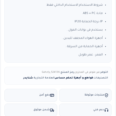
شروط الاستخدام الاستخدام الداخلي فقط
مادة ABS + PC
IP درجة الحماية IP20
يستخدم فى بوابات المول .
أجهزة الهواء المجفف لليدين .
أجهزة الحماية من السرقة .
العمر : عمر طويل
التوفر:
غير متوفر في المخزون
رمز المنتج:
Gahzly_524136
التصنيفات:
قواطع و أجهزة تحكم
,
حساس
العلامة التجارية:
شنايدر
منتجات موثوقة
دفع آمن
دعم فني
شحن موثوق