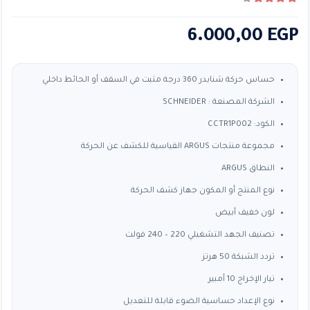
4.50
من ٪1$s5٪2$s
6.000,00
EGP
حساس حركة شنايدر 360 درجة مثبت في السقف أو الحائط داخلي
الشركة المصنعة : SCHNEIDER
الكود: CCTR1P002
مجموعة منتجات ARGUS القياسية للكشف عن الحركة
النطاق ARGUS
نوع المنتج أو المكون جهاز كشف الحركة
لون خفيف أبيض
تصنيف الجهد التشغيلي 220 – 240 فولت
تردد الشبكة 50 هرتز
تيار الإخراج 10 أمبير
نوع الإعداد حساسية الضوء قابلة للتعديل