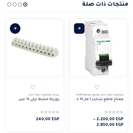
منتجات ذات صلة
هناك العديد من الأشكال المختلفة لهذا المنتج. يمكن اختيار الخيارات على صفحة المنتج
قواطع و أجهزة تحكم
,
قواطع
,
قواطع SCHNEIDER
روزيتة
,
قواطع و أجهزة تحكم
مفتاح قاطع شنايدر 1 فاز 10 كيلو C120N
روزيتة مشط تركي 12 عين
0
من 5
0
من 5
240,00
EGP
–
2.200,00
EGP
نطاق
2.850,00
EGP
السعر: