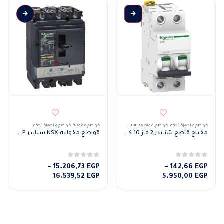
هناك العديد من الأشكال المختلفة لهذا المنتج. يمكن اختيار الخيارات على صفحة المنتج
قواطع و أجهزة تحكم
,
قواطع
,
قواطع SCHNEIDER
قواطع مقولبة
,
قواطع و أجهزة تحكم
مفتاح قاطع شنايدر 2 فاز 10 كيلو
قواطع مقولبة NSX شنايدر 25KA 3P
0
من 5
0
من 5
–
15.206,73
EGP
–
142,66
EGP
نطاق
نطاق
16.539,52
EGP
5.950,00
EGP
السعر:
السعر:
من
من
خلال
خلال