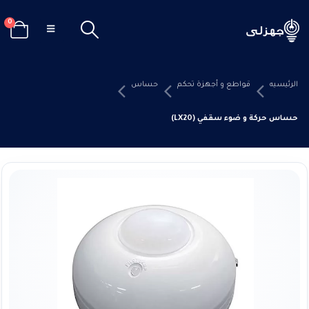
0
الرئيسيه
قواطع و أجهزة تحكم
حساس
حساس حركة و ضوء سقفي (LX20)