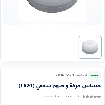
كود المنتج:
Gahzly_726371
متوفر
حساس حركة و ضوء سقفي (LX20)
( لا توجد مراجعات بعد. )
0
من ٪1$s5٪2$s