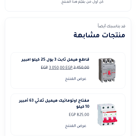
كن أول من يقيّم هذا المنتج.
قد يناسبك أيضاً
منتجات مشابهة
قاطع هيمل ثابت 3 بول 25 كيلو امبير
السعر
السعر
EGP
3.050,00
EGP
3.450,00
الأصلي
الحالي
عرض المنتج
هو:
هو:
3.050,00 EGP.
3.450,00 EGP.
مفتاح اوتوماتيك هيميل ثلاثي 63 أمبير
10 كيلو
EGP
825,00
عرض المنتج