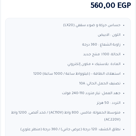
560,00
EGP
حساس حركة و ضوء سقفي (LX20)
اللون : الابيض
زاوية الشعاع : 360 درجة
الحالة: 100٪ منتج جديد
المادة: بلاستيك + مكون إلكتروني
استهلاك الطاقة – (كيلوواط ساعة / 1000 ساعة) 1200
تصنيف الحمل الحالي: 10A
جهد العمل: تيار متردد 110-240 فولت
التردد : 50 هرتز
متوسط ​​الحمولة: ماكس. 800 واط (AC110V) / كحد أقصى. 1200 واط
(AC220V)
نطاق الكشف: 120 درجة (عرض جانبي) / 360 درجة (منظر علوي)