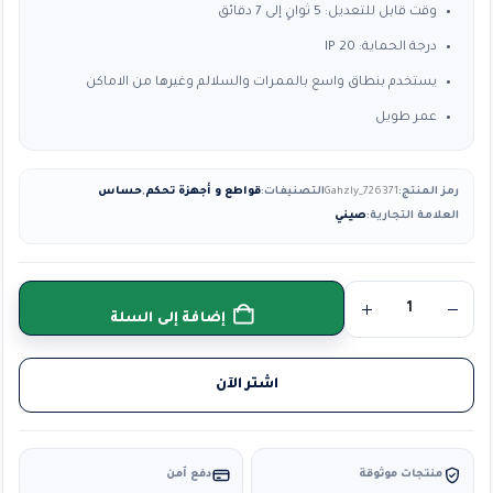
وقت قابل للتعديل: 5 ثوانٍ إلى 7 دقائق
درجة الحماية: IP 20
يستخدم بنطاق واسع بالممرات والسلالم وغيرها من الاماكن
عمر طويل
رمز المنتج:
Gahzly_726371
التصنيفات:
قواطع و أجهزة تحكم
,
حساس
العلامة التجارية:
صيني
إضافة إلى السلة
اشتر الآن
منتجات موثوقة
دفع آمن