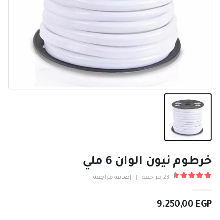
خرطوم نيون الوان 6 ملي
23
مراجعة
|
إضافة مراجعة
4.65
من ٪1$s5٪2$s
9.250,00
EGP