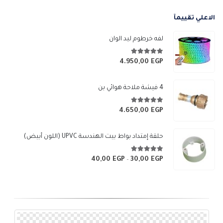
هو:
هو:
الاعلي تقييمآ
5.400,00 EGP.
6.000,00 EGP.
لفه خرطوم ليد الوان
5.00
من 5
4.950,00
EGP
4 فيشة ملاحة هوائي بن
5.00
من 5
4.650,00
EGP
حلقة إمتداد بواط بيت الهندسة UPVC (اللون أبيض)
5.00
من 5
40,00
EGP
30,00
EGP
نطاق
–
السعر:
من
خلال