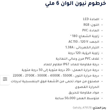
خرطوم نيون الوان 6 ملي
اضاءة LED
اللون: RGB
المادة: PVC
زاوية الشعاع: 180 °
الجهد: AC 110 – 120 V
التيار الكهربائى : 1.38A
زاوية الرؤية: 120 درجة
غلاف PVC مرن وعالي النفاذية
درجة مقاومة للماء: IP67 مقاوم للماء
درجة حرارة العمل: -20 درجة مئوية إلى 50 درجة مئوية
درجة حرارة اللون : 2200K – 2700K – 3000K – 4000K – 5500K
مصنوع من مواد تحمى من الأشعة فوق البنفسجية لدرجات
الحرارة القصوى
مواد مقاومة للحريق
متوسط ​​العمر: 50،000 ساعة
رمز المنتج:
Gahzly_479578