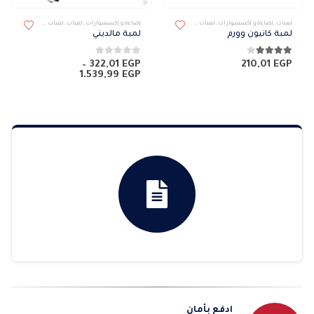
لمبات
,
إضاءة و إكسسوارات
,
لمبات فلورسنت
إضاءة و إكسسوارات
,
لمبات
,
لمبات ميتالايت
لمبة كانيون وورم
لمبة مالديني
4.00
من 5
0
من 5
–
322,01
EGP
210,01
EGP
نطاق
1.539,99
EGP
السعر:
من
خلال
ادفع بأمان