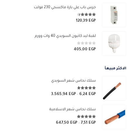
من
جرس باب علي بارة ماكسجي 230 فولت
خلال
4.33
من 5
120,39
EGP
لمبة ليد كانيون السويدي 40 وات وورم
0
من 5
405,00
EGP
الاكثر مبيعآ
سلك نحاس شعر السويدي
4.67
من 5
3.565,94
EGP
6,24
EGP
نطاق
–
السعر:
من
سلك نحاس شعر الاسلامية
خلال
4.83
من 5
647,50
EGP
7,51
EGP
نطاق
–
السعر: