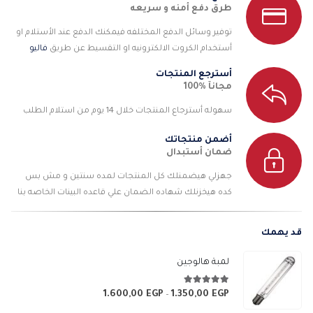
طرق دفع أمنه و سريعه
توفير وسائل الدفع المختلفه فيمكنك الدفع عند الأستلام او
أستخدام الكروت الالكترونيه او التقسيط عن طريق
فاليو
أسترجع المنتجات
مجانآ %100
سهوله أسترجاع المنتجات خلال 14 يوم من استلام الطلب
أضمن منتجاتك
ضمان أستبدال
جهزلي هيضمنلك كل المنتجات لمده سنتين و مش بس
كده هيخزنلك شهاده الضمان علي قاعده البينات الخاصه بنا
قد يهمك
لمبة هالوجين
4.89
من 5
1.600,00
EGP
1.350,00
EGP
نطاق
–
السعر: