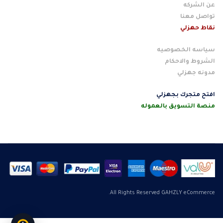
عن الشركه
تواصل معنا
نقاط حهزلي
سياسه الخصوصيه
الشروط والاحكام
مدونه جهزلي
افتح متجرك بجهزلي
منصة التسويق بالعموله
All Rights Reserved GAHZLY eCommerce.