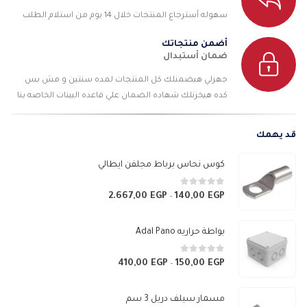
سهوله أسترجاع المنتجات خلال 14 يوم من استلام الطلب
أضمن منتجاتك
ضمان أستبدال
جهزلي هيضمنلك كل المنتجات لمده سنتين و مش بس
كده هيخزنلك شهاده الضمان علي قاعده البينات الخاصه بنا
قد يهمك
كوس نحاس برباط مجلفن ايطالي
0
من 5
2.667,00
EGP
140,00
EGP
نطاق
–
السعر:
من
بواطة حراريه Adal Pano
خلال
0
من 5
410,00
EGP
150,00
EGP
نطاق
–
السعر:
من
مسمار سيلف دريل 3 سم