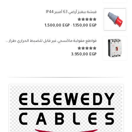
السعر:
من
فيشة بيميز أرضي 63 أمبير IP44
خلال
5.00
من 5
1.500,00
EGP
1.150,00
EGP
نطاق
–
السعر:
من
قواطع مقولبة ماكسجي غير قابل للضبط الحراري طراز (SGM3-250L)
خلال
5.00
من 5
3.950,00
EGP