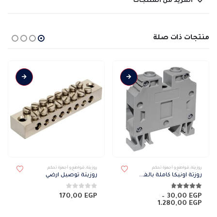
المزيد من المنتجات
منتجات ذات صلة
هناك العديد من الأشكال المختلفة لهذا المنتج. يمكن اختيار الخيارات على صفحة المنتج
روزيتة
,
قواطع و أجهزة تحكم
روزيتة
,
قواطع و أجهزة تحكم
روزتة اونيكا كاملة بالغطاء علي البارة
روزيتة توصيل ارضي
4.67
من 5
0
من 5
170,00
EGP
–
30,00
EGP
نطاق
1.280,00
EGP
السعر: