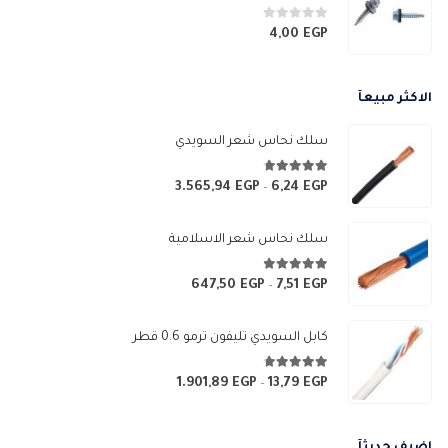
خلال
0
من 5
4,00
EGP
الاكثر مبيعآ
سلك نحاس شعر السويدي
4.67
من 5
3.565,94
EGP
6,24
EGP
نطاق
–
السعر:
من
سلك نحاس شعر الاسلامية
خلال
4.83
من 5
647,50
EGP
7,51
EGP
نطاق
–
السعر:
من
كابل السويدي تليفون ترمو 0.6 قطر
خلال
4.67
من 5
1.901,89
EGP
13,79
EGP
نطاق
–
السعر:
من