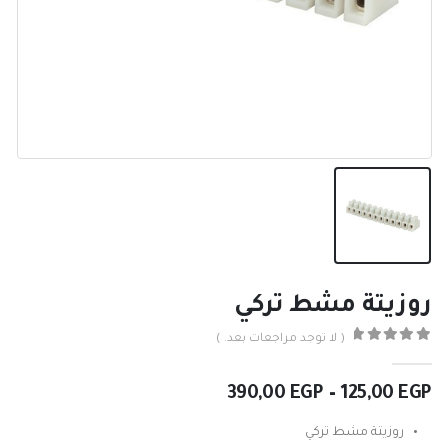
روزيتة مشط تركي
( لا توجد مراجعات بعد. )
0
من ٪1$s5٪2$s
نطاق
390,00
EGP
–
125,00
EGP
السعر:
من
روزيتة مشط تركي