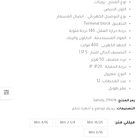
نوع المنتج : روزتات
خلال
اللون الابيض
نوع التوصيل الكهربائي : اتصال المسمار
التطبيق: Terminal block
درجة حرارة العمل: 140 درجة مئوية
المواد المستخدمة : النايلون والزنك
الجهد الكهربى : 400 فولت
التصنيف الحالي للتيار : 17.5 أ
تردد مصنف: 50 هرتز
درجة الحماية : IP: IP20
النوع: معزول
عدد المحطات: 12
عمر طويل
رمز المنتج:
Gahzly_779674
التصنيفات:
روزيتة
,
قواطع و أجهزة تحكم
ميللي متر
4/16 Mm
2.5/4 Mm
16/25 Mm
6/10 Mm