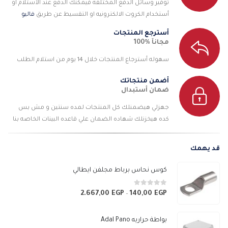
توفير وسائل الدفع المختلفه فيمكنك الدفع عند الأستلام او
أستخدام الكروت الالكترونيه او التقسيط عن طريق
فاليو
أسترجع المنتجات
مجانآ %100
سهوله أسترجاع المنتجات خلال 14 يوم من استلام الطلب
أضمن منتجاتك
ضمان أستبدال
جهزلي هيضمنلك كل المنتجات لمده سنتين و مش بس
كده هيخزنلك شهاده الضمان علي قاعده البينات الخاصه بنا
قد يهمك
كوس نحاس برباط مجلفن ايطالي
0
من 5
2.667,00
EGP
140,00
EGP
نطاق
–
السعر:
من
بواطة حراريه Adal Pano