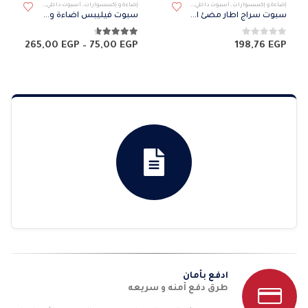
إضاءة و إكسسوارات
,
أسبوت داخلي
,
سبوت
إضاءة و إكسسوارات
,
أسبوت داخلي
,
سبوت
سبوت سراج اطار مضئ الوان 6 وات
سبوت فيليبس اضاءة وورم
0
من 5
4.56
من 5
نطاق
265,00
EGP
–
75,00
EGP
198,76
EGP
السعر
من
خلال
ادفع بأمان
طرق دفع أمنه و سريعه