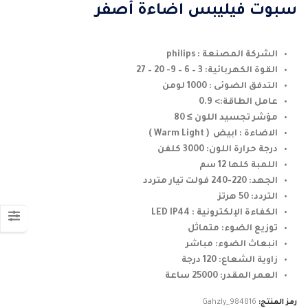
من
سبوت فيليبس اضاءة أصفر
خلال
الشركة المصنعة : philips
القوة الكهربائية: 3 – 6 – 9- 20 – 27
التدفق الضوئى : 1000 لومن
عامل الطاقة:> 0.9
مؤشر تجسيد اللون ≥ 80
الاضاءة : ابيض ( Warm Light )
درجة حرارة اللون: 3000 كلفن
اللمبة كلها 12 سم
الجهد: 220-240 فولت تيار متردد
التردد: 50 هرتز
الكفاءة الإلكترونية : LED IP44
توزيع الضوء: متماثل
انبعاث الضوء: مباشر
زاوية الشعاع: 120 درجة
العمر المقدر: 25000 ساعة
رمز المنتج:
Gahzly_984816