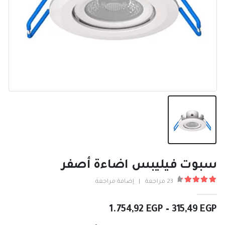
سبوت فيليبس اضاءة أصفر
23
مراجعة
|
إضافة مراجعة
4.52
من ٪1$s5٪2$s
نطاق
1.754,92
EGP
–
315,49
EGP
السعر: