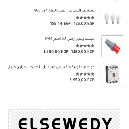
لمبة ليد السويدي ضوء النهار A60 E27
5.00
من 5
155,44
EGP
126,00
EGP
نطاق
–
السعر:
من
فيشة بيميز أرضي 63 أمبير IP44
خلال
5.00
من 5
1.500,00
EGP
1.150,00
EGP
نطاق
–
السعر:
من
قواطع مقولبة ماكسجي غير قابل للضبط الحراري طراز (SGM3-250L)
خلال
5.00
من 5
3.950,00
EGP