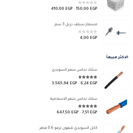
خلال
0
من 5
410,00
EGP
150,00
EGP
نطاق
–
السعر:
من
مسمار سيلف دريل 3 سم
خلال
0
من 5
4,00
EGP
الاكثر مبيعآ
سلك نحاس شعر السويدي
4.67
من 5
3.565,94
EGP
6,24
EGP
نطاق
–
السعر:
من
سلك نحاس شعر الاسلامية
خلال
4.83
من 5
647,50
EGP
7,51
EGP
نطاق
–
السعر:
من
كابل السويدي تليفون ترمو 0.6 قطر