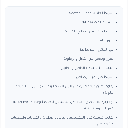
شريط لحام Scotch Super 33+
الشركة المصنعة: 3M
شريط سكوتش لإصلاح الكابلات
اللون : اسود
نوع المنتج : شريط عازل
يعزل ويحمي من التآكل والرطوبة
مناسب للاستخدام الداخلي والخارجي
شريط خالي من الرصاص
يقاوم نطاق درجة حرارة من 0 إلى 220 فهرنهايت (-18 إلى 105 درجة
مئوية)
توفر تركيبة اللاصق المطاطي الحساس للضغط وغطاء PVC حماية
كهربائية وميكانيكية.
يقاوم الأشعة فوق البنفسجية والتآكل والرطوبة والقلويات والمذيبات
والأحماض.