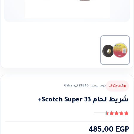
كود المنتج:
Gahzly_729845
غير متوفر
شريط لحام Scotch Super 33+
4.67
من ٪1$s5٪2$s
485,00
EGP