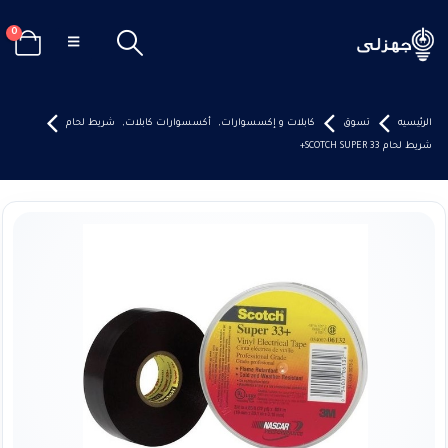
0
الرئيسيه
تسوق
كابلات و إكسسوارات
,
أكسسوارات كابلات
,
شريط لحام
شريط لحام SCOTCH SUPER 33+