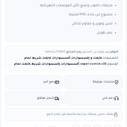
مثبطات اللهب وتمنع تآكل الموصلات الكهربائية.
مصنوع من مادة PVC المتينة.
متين وقوى و مقاوم للتاكل
عمر طويل
التوفر:
غير متوفر في المخزون
رمز المنتج:
Gahzly_729845
التصنيفات:
كابلات و إكسسوارات
,
أكسسوارات كابلات
,
شريط لحام
الوسوم:
33+
,
scotch
,
super
,
أكسسوارات
,
إكسسوارات
,
شريط
,
كابلات
,
لحام
منتجات موثوقة
دفع آمن
دعم فني
شحن موثوق
طلبك محمي ويمكنك مراجعة تفاصيله قبل إتمام الدفع.