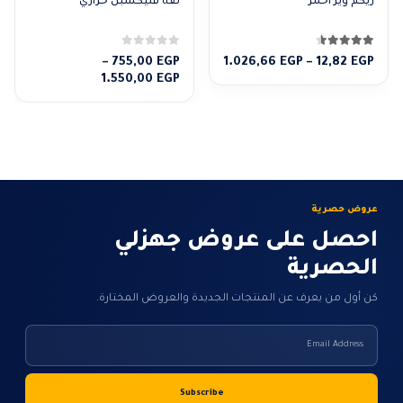
ريكم وير أحمر
لفة فليكسبل حراري
4.50
من 5
0
من 5
نطاق
–
755,00
EGP
1.026,66
EGP
–
12,82
EGP
السعر:
نطاق
1.550,00
EGP
من
السعر:
من
خلال
خلال
عروض حصرية
احصل على عروض جهزلي
الحصرية
كن أول من يعرف عن المنتجات الجديدة والعروض المختارة.