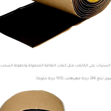
 السترات على الكابلات مثل كبلات الطاقة المحمولة وخطوط السحب وق
 (105 درجة مئوية).