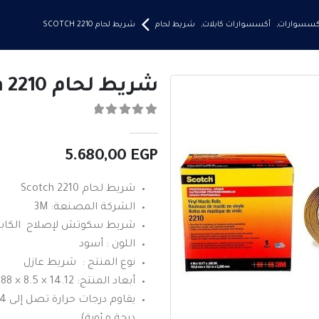
إكسسوارات
,
أكسسوارات كابلات
,
شريط لحام
شريط لحام SCOTCH 2210
شريط لحام Scotch 2210
0
من ٪1$s5٪2$s
5.680,00
EGP
شريط لحام Scotch 2210
الشركة المصنعة: 3M
شريط سكوتش لإصلاح الكابلات 0
اللون : أسود
نوع المنتج : شريط عازل
أبعاد المنتج: 14.12 × 8.5 × 4.88 بوصة