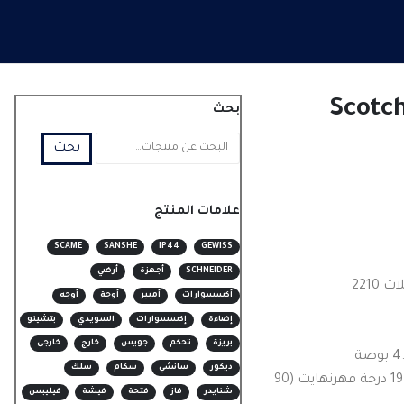
بحث
بحث
علامات المنتج
SCAME
SANSHE
IP44
GEWISS
SCHNEIDER
أجهزة
أرضي
221
أكسسوارات
أمبير
أوجة
أوجه
إضاءة
إكسسوارات
السويدي
بتشينو
بريزة
تحكم
جويس
خارج
خارجى
ديكور
سانشي
سكام
سلك
يقاوم درجات حرارة تصل إلى 194 درجة فهرنهايت (90
شنايدر
فاز
فتحة
فيشة
فيليبس