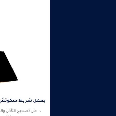
يعمل شريط سكوتش 210
على تصحيح التآكل وال