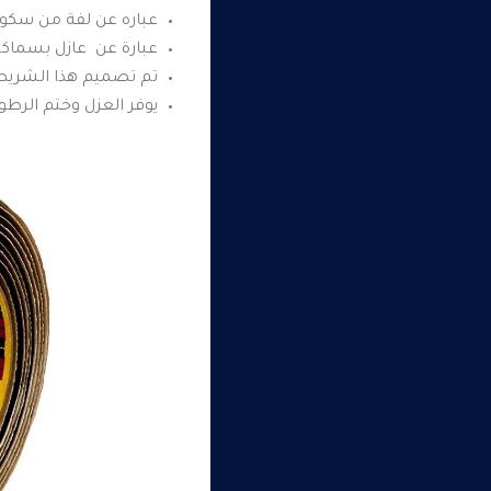
عباره عن لفة من سك
عبارة عن عازل بسماكة 60 مل وقائم على المطاط ومغلف بدعامة فينيل مرن ومقاوم للعوامل الجوية
تم تصميم هذا الشريط الل
يوفر العزل وختم الرطوب