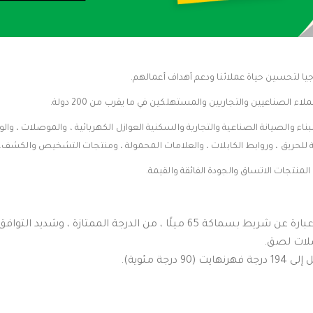
جيا لتحسين حياة عملائنا ودعم أهداف أعمالهم.
اء الصناعيين والتجاريين والمستهلكين في ما يقرب من 200 دولة.
الكهربائية للبناء والصيانة الصناعية والتجارية والسكنية العوازل الكهربائية ، والموصلات ، و
للحريق ، وروابط الكابلات ، والعلامات المحمولة ، ومنتجات التشخيص والكشف.
شريط سكوتش 2210 عبارة عن شريط بسماكة 65 ميلًا ، من الدرجة الممتاز
لات لصق.
درجة مئوية).