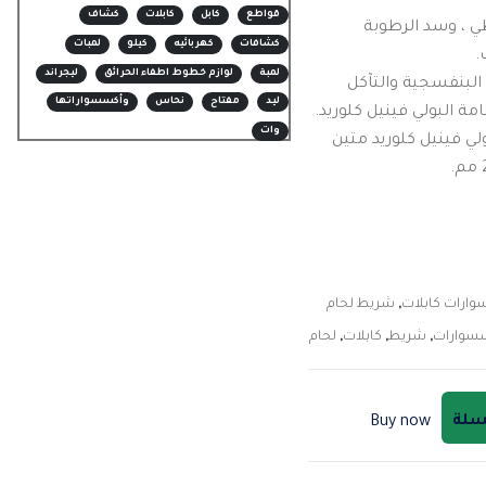
قواطع
كابل
كابلات
كشاف
طي ، وسد الرطوبة
كشافات
كهربائيه
كيلو
لمبات
لمبة
لوازم خطوط اطفاء الحرائق
ليجراند
البنفسجية والتآكل
ليد
مفتاح
نحاس
وأكسسواراتها
ة البولي فينيل كلوريد.
وات
سود ، بولي فينيل كلوريد متين
ارات كابلات
,
شريط لحام
سوارات
,
شريط
,
كابلات
,
لحام
لسلة
Buy now