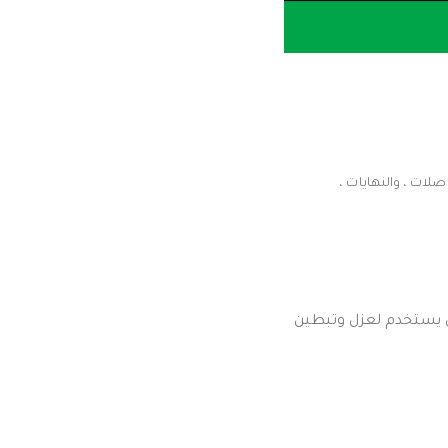
الوصلات ، والنهايات ،
ة ، وشديد التوافق يستخدم لعزل وتبطين