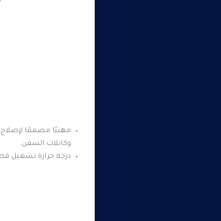
مهنيًا مصممًا لإصلاح
وكابلات السفن.
درجة حرارة تشغيل قصوى تبلغ 266 درجة فهرنهايت