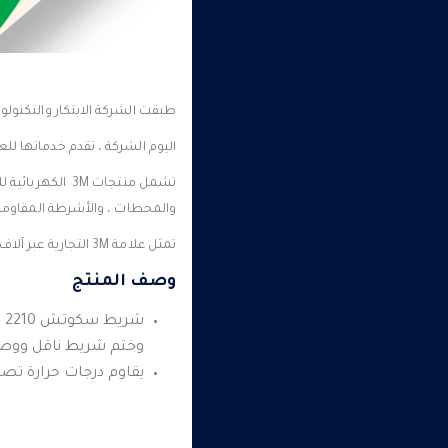
طبقت الشركة الابتكار والتكنولو
اليوم الشركة ، تقدم خدماتها للعمل
تشمل منتجات 3M 
والمحطات ، والأشرطة المقاومة 
تمثل علامة 3M التجارية عبر آلاف المنتجات الاتساق والجودة الفائقة والقيمة.
وصف المنتج
وختم شريط ناقل ووص
يقاوم درجات حرارة تصل إلى 194 درجة فهرنهايت (90 