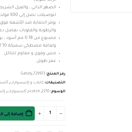
درجة مئوية)
الصهر الذاتي ، والعزل الشري
لتوصيلات تصل إلى 600 فولت.
يوفر الحماية ضد الأشعة فوق 
والرطوبة والقلويات بفضل دعام
مصنوع من 0.18 مم أ
ولفافة مصطكي سميكة 2.10 مم.
متين وقوى و مقاوم للتاكل
عمر طويل
رمز المنتج:
Gahzly_729973
التصنيفات:
كابلات و إكسسوارات
,
أكسسو
الوسوم:
2210
,
scotch
,
أكسسوارات
,
إكس
إضافة إلى ا