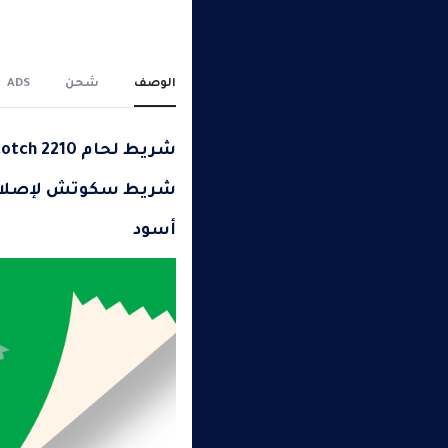
الوصف
شحن
ADS
شريط لحام Scotch 2210
شريط سكوتش لإصلاح الك
أسود