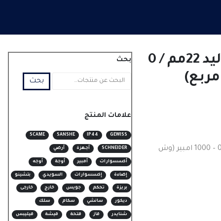
عداد امبير ديجتال ليد 22مم / 0
بحث
بحث
علامات المنتج
SCAME
SANSHE
IP44
GEWISS
عداد امبير ديجتال ليد 22مم / 0 – 1000 امبير (وش
SCHNEIDER
أجهزة
أرضي
أكسسوارات
أمبير
أوجة
أوجه
إضاءة
إكسسوارات
السويدي
بتشينو
بريزة
تحكم
جويس
خارج
خارجى
ديكور
سانشي
سكام
سلك
شنايدر
فاز
فتحة
فيشة
فيليبس