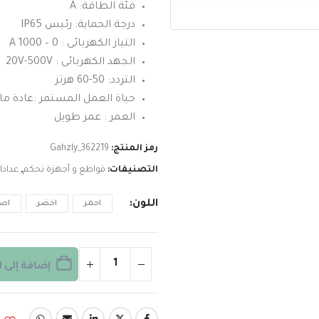
فئة الطاقة: A
درجة الحماية: رئيس IP65
التيار الكهربائى : 0 – 1000 A
الجهد الكهربائى : 20V-500V
التردد: 50-60 هرتز
حياة العمل المستمر :عادة ما يزيد عن 
العمر : عمر طويل
رمز المنتج:
Gahzly_362219
التصنيفات:
قواطع و أجهزة تحكم
,
عدادا
اللون
احمر
اخضر
اصف
إضافة إلى 