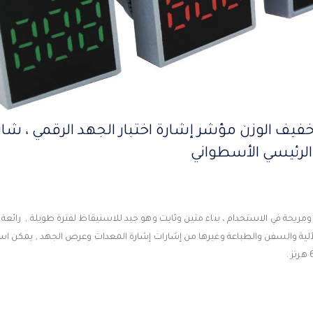
لرئيسي الأسطواني
ريحة في الاستخدام ، بناء متين وثابت وهو جيد للاستيقاظ لفترة طويلة , رائعة 
لآلية والسفن والطباعة وغيرها من إشارات إشارة المعدات وعرض الجهد , يمكن ا