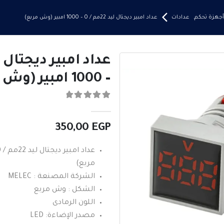
أجهزة تحكم
,
عدادات
عداد امبير ديجتال ليد 22مم / 0 – 1000 امبير (وش مربع)
– 1000 امبير (وش مربع)
0
من ٪1$s5٪2$s
350,00
EGP
مربع)
الشركة المصنعة : MELEC
الشكل : وش مربع
اللون الرمادى
مصدر الإضاءة: LED