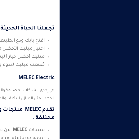
تجعلنا الحياة الحديثة
افتح بابك ودع الطبيع
اختيار ميليك الأفضل ه
ميليك أفضل خيار ! لي
صُنعت ميليك لتدوم وت
MELEC
Electric
هي إحدى الشركات المصنعة والم
الجهد ، مثل المنازل الذكية ، وال
تقدم
MELEC
منتجات وخ
مختلفة .
منتجات
MELEC
من عدا
مجموعة شاملة وتنافسي