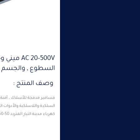
السطوع , والجسم ا
وصف المنتج :
مسامير مدمجة للأسلاك ، آمنة وم
السلكية واللاسلكية والأدوات ا
كهرباء مدينة التيار المتردد 50-60 هرتز .