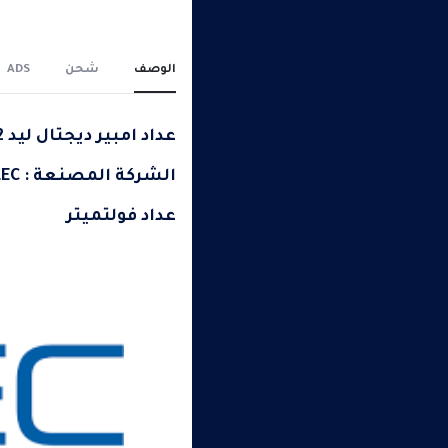
الوصف
شحن
ADS
عداد امبير ديجتال ليد 22مم / 0 – 1000 امبير (وش مربع)
الشركة المصنعة : MELEC
عداد فولتميتر