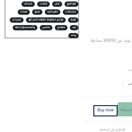
قواطع
كابل
كابلات
كشاف
كشافات
كهربائيه
كيلو
لمبات
لمبة
لوازم خطوط اطفاء الحرائق
ليجراند
ليد
مفتاح
نحاس
وأكسسواراتها
وات
30000 ساعة
ت
ر
السلة
Buy now
الإبلاغ عن إساءة