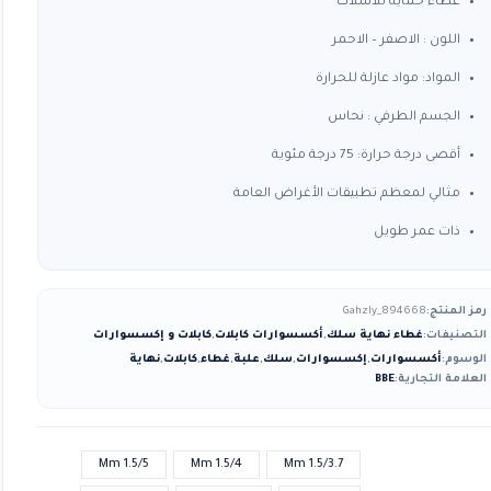
غطاء حماية للاسلاك
اللون : الاصفر – الاحمر
المواد: مواد عازلة للحرارة
الجسم الطرفي : نحاس
أقصى درجة حرارة: 75 درجة مئوية
مثالي لمعظم تطبيقات الأغراض العامة
ذات عمر طويل
رمز المنتج:
Gahzly_894668
التصنيفات:
غطاء نهاية سلك
,
أكسسوارات كابلات
,
كابلات و إكسسوارات
الوسوم:
أكسسوارات
,
إكسسوارات
,
سلك
,
علبة
,
غطاء
,
كابلات
,
نهاية
العلامة التجارية:
BBE
1.5/5 Mm
1.5/4 Mm
1.5/3.7 Mm