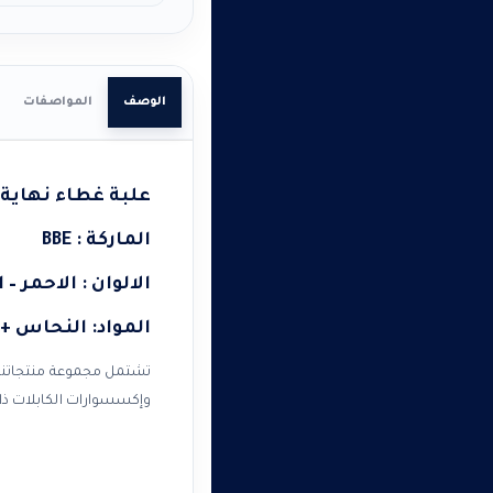
الوصف
المواصفات
علبة غطاء نهاية
الماركة : BBE
الالوان : الاحمر – 
المواد: النحاس + PP (لدائن حرارية عازلة دائمة
تشتمل مجموعة منتجاتنا 
وإكسسوارات الكابلات ذات 