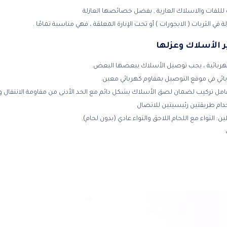
لللفات والاسلاك العارية , بفضل خصائصها العازلة
ة في الثريات ( الابجورات ) أو تحت الإنارة المعلقة ، فهي مناسبة تمامًا .
ر الأسلاك وعزلها
كهربائية ، يجب توصيل الأسلاك ببعضها البعض.
ائي في موقع التوصيل بمقاوم كهربائي معين.
مل تركيب لضمان لصق الأسلاك بشكل دائم مع الحد الأدنى من مقاومة الانتقال وال
دام طريقتين رئيسيتين للاتصال
: التواء مع اللحام اللاحق والتواء عادي (بدون لحام).