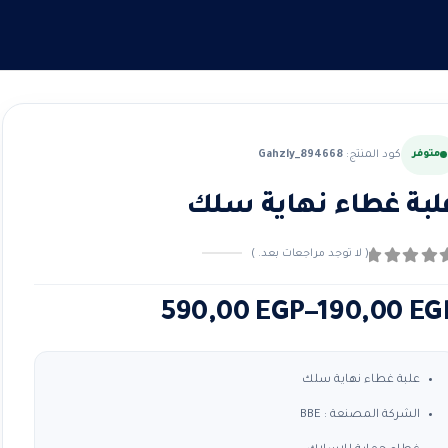
متوفر
كود المنتج:
Gahzly_894668
لبة غطاء نهاية سلك
( لا توجد مراجعات بعد. )
ن ٪1$s5٪2$s
طاق
590,00
EGP
–
190,00
EG
لسعر:
ن
علبة غطاء نهاية سلك
الشركة المصنعة : BBE
لال