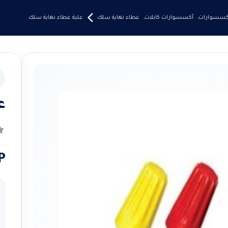
إكسسوارات
,
أكسسوارات كابلات
,
غطاء نهاية سلك
علبة غطاء نهاية سلك
ع
0
م
ن
P
ا
م
خ