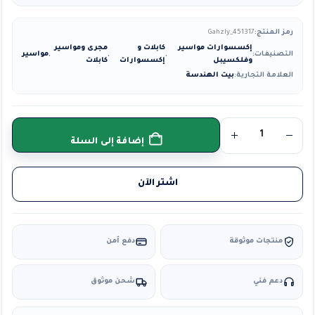
رمز المنتج:
Gahzly_451317
إكسسوارات مواسير
كابلات و
مجرى ومواسير
التصنيفات:
,
,
,
مواسير
وفلكسيبل
إكسسوارات
كابلات
العلامة التجارية:
بيت الهندسة
إضافة إلى السلة
اشتر الآن
منتجات موثوقة
دفع آمن
دعم فني
شحن موثوق