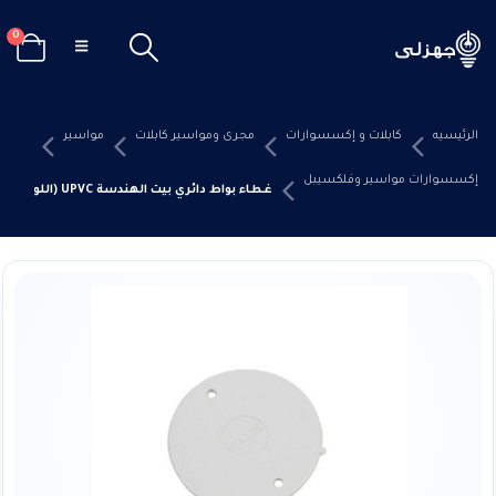
0
الرئيسيه
كابلات و إكسسوارات
مجرى ومواسير كابلات
مواسير
إكسسوارات مواسير وفلكسيبل
غطاء بواط دائري بيت الهندسة UPVC (اللون أبيض)