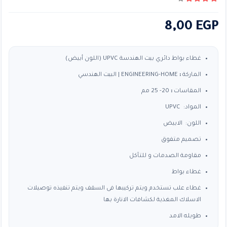
4.00
من ٪1$s5٪2$s
8,00
EGP
غطاء بواط دائري بيت الهندسة UPVC (اللون أبيض)
الماركة
:
ENGINEERING-HOME | البيت الهندسي
المقاسات
:
20- 25 مم
المواد: UPVC
اللون: الابيض
تصميم متفوق
مقاومة الصدمات و للتآكل
غطاء بواط
غطاء علب تستخدم ويتم تركيبها فى السقف ويتم تنفيذه توصيلات
الاسلاك المغذية لكشافات الانارة بها
طويله الامد