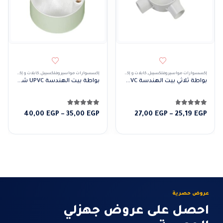
إكسسوارات مواسير وفلكسيبل
,
كابلات و إكسسوارات
,
مواسير
إكسسوارات مواسير وفلكسيبل
,
كابلات و إكسسوارات
بواطة ثلاثي بيت الهندسة UPVC لماسورة (اللون أبيض)
بواطة بيت الهندسة UPVC شكل U لماسورة (اللون أبيض)
4.67
من 5
5.00
من 5
نطاق
نطاق
40,00
EGP
–
35,00
EGP
27,00
EGP
–
25,19
EGP
السعر:
السعر:
من
من
خلال
خلال
عروض حصرية
احصل على عروض جهزلي