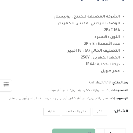
خلال
الشركة المصنعة للمنتج : يونيستار
الوصف التركيبي: مقبس للكهرباء
2P+E 16A
اللون : الاسود
عدد الأعمدة : 2P + E
التصنيف الحالي (A) : 16 امبير
الجهد الكهربى : 250V
درجة الحماية :IP44
عمر طويل
رمز المنتج:
Gahzly_351518
التصنيفات:
إكسسوارات كهربائيه
,
بريزة & فيشة
,
فيشة
الوسوم:
إكسسوارات
,
بريزة
,
فيشة
,
كهربائيه
,
لوازم خطوط اطفاء الحرائق
,
يونيستار
الشكل
ذكر
ذكر بالخطاف
نتاية