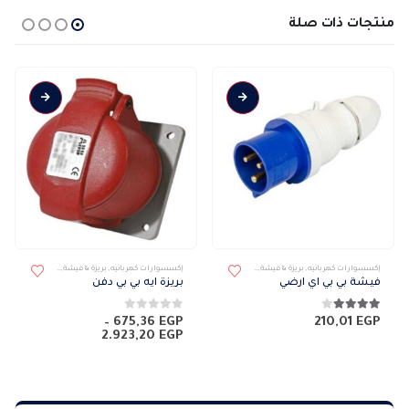
منتجات ذات صلة
إكسسوارات كهربائيه
,
بريزة & فيشة
,
فيشة
إكسسوارات كهربائيه
,
بريزة & فيشة
,
بريزة دفن
فيشة بي بي اي ارضي
بريزة ايه بي بي دفن
4.00
من 5
0
من 5
–
675,36
EGP
210,01
EGP
نطاق
2.923,20
EGP
السعر:
من
خلال