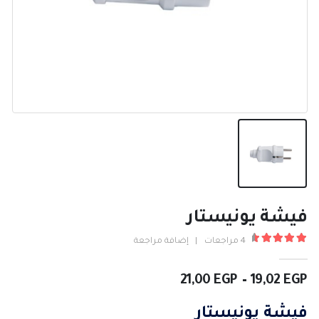
فيشة يونيستار
4
مراجعات
|
إضافة مراجعة
4.75
من ٪1$s5٪2$s
نطاق
21,00
EGP
–
19,02
EGP
السعر:
من
فيشة يونيستار