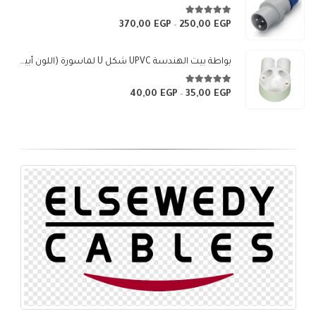
خلال
5.00
من 5
370,00
EGP
250,00
EGP
نطاق
–
السعر:
من
بواطة بيت الهندسة UPVC شكل U لماسورة (اللون أبيض)
خلال
5.00
من 5
40,00
EGP
35,00
EGP
نطاق
–
السعر:
من
خلال