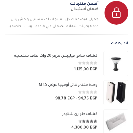
أضمن منتجاتك
ضمان أستبدال
جهزلي هيضمنلك كل المنتجات لمده سنتين و مش بس
كده هيخزنلك شهاده الضمان علي قاعده البينات الخاصه بنا
قد يهمك
كشاف حدائق فيليبس مربع 20 وات طاقه شمسية
0
من 5
1.125,00
EGP
وحدة مفتاح ثنائي أوميجا عرض 1.5 M
0
من 5
98,78
EGP
94,75
EGP
نطاق
–
السعر:
من
كشاف طوارى شنايدر
خلال
4.33
من 5
4.300,00
EGP