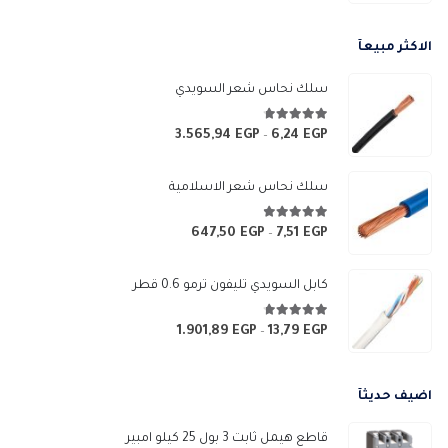
الاكثر مبيعآ
سلك نحاس شعر السويدي
4.67
من 5
3.565,94
EGP
6,24
EGP
نطاق
–
السعر:
من
سلك نحاس شعر الاسلامية
خلال
4.83
من 5
647,50
EGP
7,51
EGP
نطاق
–
السعر:
من
كابل السويدي تليفون ترمو 0.6 قطر
خلال
4.67
من 5
1.901,89
EGP
13,79
EGP
نطاق
–
السعر:
من
اضيف حديثآ
خلال
قاطع هيمل ثابت 3 بول 25 كيلو امبير