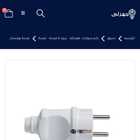
0
الرئيسيه
تسوق
إكسسوارات كهربائيه
,
بريزة & فيشة
,
فيشة
فيشة يونيستار