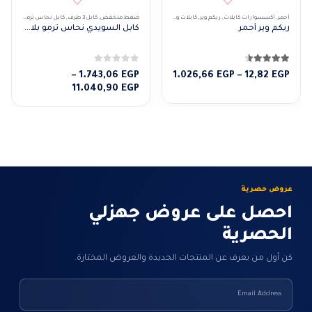
أحمر
,
أكسسوارات كابلات
,
ريكم وير
,
كابلات و إكسسوارات
ضغط منخفض
,
كابل 3 طرف
,
كابل نحاس ترمو بلاستيك
ريكم وير أحمر
كابل السويدي نحاس ترمو بلاستيك 3 طرف
4.50
من 5
0
من 5
نطاق
–
1.743,06
EGP
1.026,66
EGP
–
12,82
EGP
السعر:
نطاق
11.040,90
EGP
من
السعر:
من
خلال
خلال
عروض حصرية
احصل على عروض جهزلي
الحصرية
كن أول من يعرف عن المنتجات الجديدة والعروض المختارة.