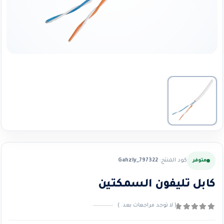
كود المنتج:
Gahzly_797322
متوفر
كابل تليفون السمكتين
( لا توجد مراجعات بعد. )
0
من ٪1$s5٪2$s