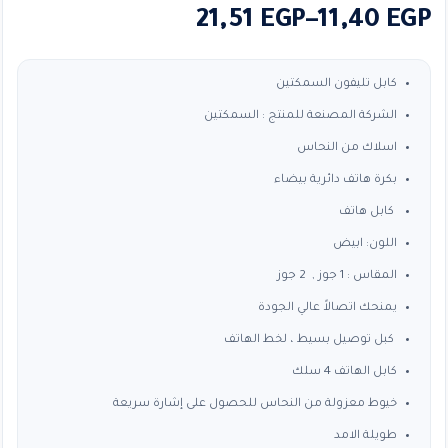
نطاق
21,51
EGP
–
11,40
EGP
السعر:
من
كابل تليفون السمكتين
الشركة المصنعة للمنتج : السمكتين
خلال
اسلاك من النحاس
بكرة هاتف دائرية بيضاء
كابل هاتف
اللون: ابيض
المقاس : 1 جوز , 2 جوز
يمنحك اتصالاً عالي الجودة
كبل توصيل بسيط ، لخط الهاتف
كابل الهاتف 4 سلك
خيوط معزولة من النحاس للحصول على إشارة سريعة
طويلة الامد