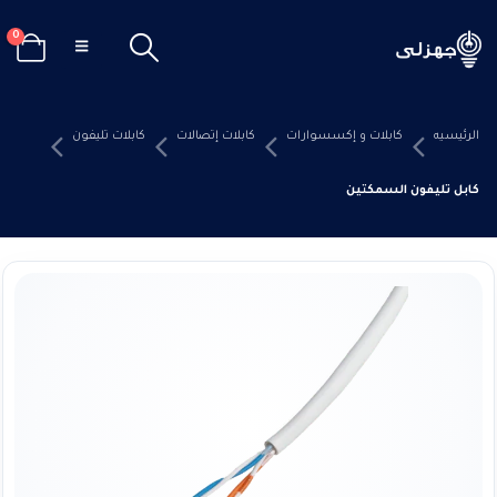
0
الرئيسيه
كابلات و إكسسوارات
كابلات إتصالات
كابلات تليفون
كابل تليفون السمكتين