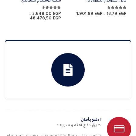
كابل السويدي تليفون ترمو 0.6 قطر
سلك الومنيوم السويدي
4.67
من 5
4.50
من 5
نطاق
–
3.648,00
EGP
1.901,89
EGP
–
13,79
EGP
السعر:
نطاق
48.478,50
EGP
من
السعر:
من
خلال
خلال
ادفع بأمان
طرق دفع أمنه و سريعه