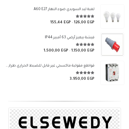
لمبة ليد السويدي ضوء النهار A60 E27
5.00
من 5
155,44
EGP
126,00
EGP
نطاق
–
السعر:
من
فيشة بيميز أرضي 63 أمبير IP44
خلال
5.00
من 5
1.500,00
EGP
1.150,00
EGP
نطاق
–
السعر:
من
قواطع مقولبة ماكسجي غير قابل للضبط الحراري طراز (SGM3-250L)
خلال
5.00
من 5
3.950,00
EGP