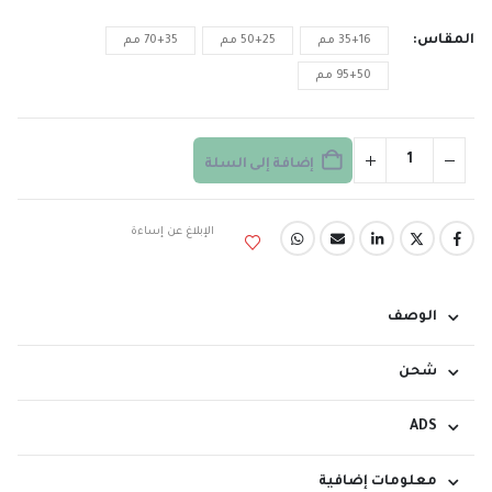
المقاس
35+16 مم
50+25 مم
70+35 مم
95+50 مم
إضافة إلى السلة
الإبلاغ عن إساءة
الوصف
شحن
ADS
معلومات إضافية