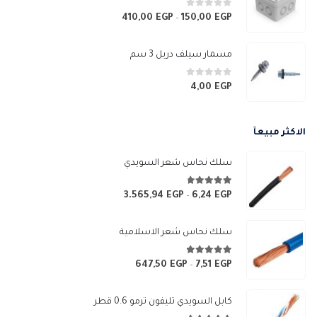
خلال
0
من 5
410,00
EGP
150,00
EGP
نطاق
–
السعر:
من
مسمار سيلف دريل 3 سم
خلال
0
من 5
4,00
EGP
الاكثر مبيعآ
سلك نحاس شعر السويدي
4.67
من 5
3.565,94
EGP
6,24
EGP
نطاق
–
السعر:
من
سلك نحاس شعر الاسلامية
خلال
4.83
من 5
647,50
EGP
7,51
EGP
نطاق
–
السعر:
من
كابل السويدي تليفون ترمو 0.6 قطر