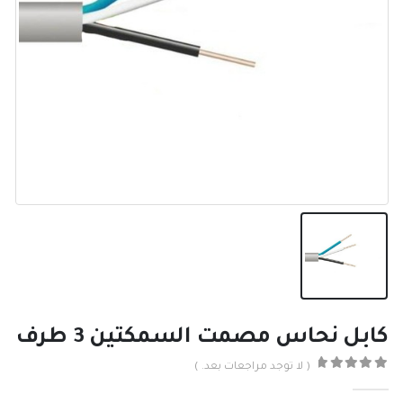
كابل نحاس مصمت السمكتين 3 طرف
( لا توجد مراجعات بعد. )
0
من ٪1$s5٪2$s