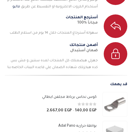
توفير وسائل الدفع المختلفه فيمكنك الدفع عند الأستلام او
أستخدام الكروت الالكترونيه او التقسيط عن طريق
فاليو
أسترجع المنتجات
مجانآ %100
سهوله أسترجاع المنتجات خلال 14 يوم من استلام الطلب
أضمن منتجاتك
ضمان أستبدال
جهزلي هيضمنلك كل المنتجات لمده سنتين و مش بس
كده هيخزنلك شهاده الضمان علي قاعده البينات الخاصه بنا
قد يهمك
كوس نحاس برباط مجلفن ايطالي
0
من 5
2.667,00
EGP
140,00
EGP
نطاق
–
السعر:
من
بواطة حراريه Adal Pano