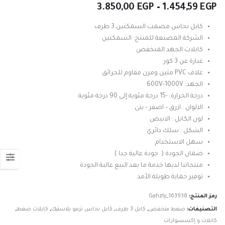
نطاق
3.850,00
EGP
–
1.454,59
EGP
السعر:
من
كابل نحاس مصمت السمكتين 3 طرف
الشركة المصنعة للمنتج: السمكتين
خلال
كابلات الجهد المنخفض
عبارة عن 3 كور
غلاف PVC متين ومرن مقاوم للحرائق
الجهد: 600V-1000V
درجة الحرارة: -15 درجة مئوية إلى 90 درجة مئوية
الالوان : ازرق – اصفر – بنى
لون الكابل : الابيض
الشكل : سلك دائري
سهل الاستخدام
ضمان الجودة ( جودة عالية جدا )
منتجاتنا لديها خدمة ما بعد البيع عالية الجودة
توفير حماية طويلة الأمد
رمز المنتج:
Gahzly_163938
التصنيفات:
ضغط منخفض
,
كابل 3 طرف
,
كابل نحاس ترمو بلاستيك
,
كابلات ضغط
,
كابلات و إكسسوارات