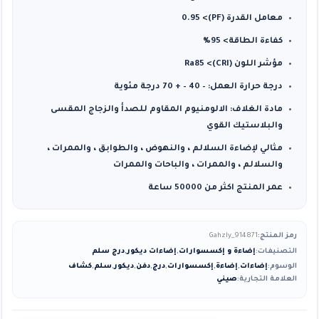
معامل القدرة (PF)> 0.95
كفاءة الطاقة> 95٪
مؤشر اللون (CRI)> Ra85
درجة حرارة العمل: – 40 – + 70 درجة مئوية
مادة الغلاف: الالومنيوم المقاوم للصدأ والزجاج المقسى
والبلاستيك القوي
مثالي لإضاءة السلالم ، والنهوض ، والطوابق ، والممرات ،
والسلالم ، والممرات ، والباحات والممرات
عمر المنتج اكثر من 50000 ساعة
رمز المنتج:
Gahzly_914871
التصنيفات:
إضاءة و إكسسوارات
,
إضاءات ديكور
,
درج سلم
الوسوم:
إضاءات
,
إضاءة
,
إكسسوارات
,
درج
,
دفن
,
ديكور
,
سلم
,
كشاف
العلامة التجارية:
صيني