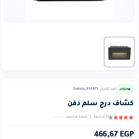
كود المنتج:
Gahzly_914871
متوفر
كشاف درج سلم دفن
23
مراجعة
|
إضافة مراجعة
4.30
من ٪1$s5٪2$s
466,67
EGP