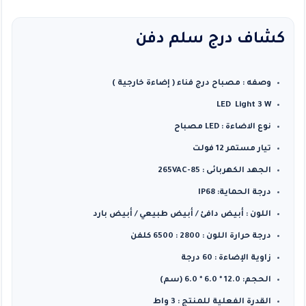
كشاف درج سلم دفن
وصفه : مصباح درج فناء ( إضاءة خارجية )
LED Light 3 W
نوع الاضاءة : LED مصباح
تيار مستمر 12 فولت
الجهد الكهربائى : 85-265VAC
درجة الحماية: IP68
اللون : أبيض دافئ / أبيض طبيعي / أبيض بارد
درجة حرارة اللون : 2800 : 6500 كلفن
زاوية الإضاءة : 60 درجة
الحجم: 12.0 * 6.0 * 6.0 (سم)
القدرة الفعلية للمنتج : 3 واط