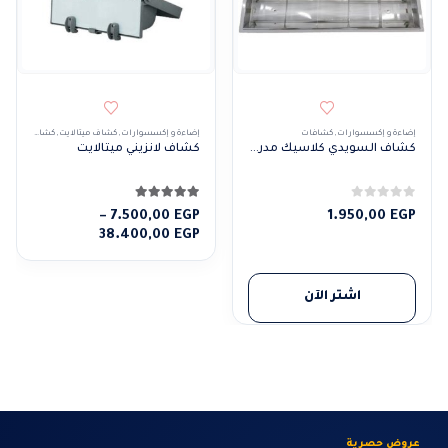
إضاءة و إكسسوارات
,
كشافات
إضاءة و إكسسوارات
,
كشاف ميتالايت
,
كشافات
,
كشافا
كشاف السويدي كلاسيك مدرج بارز
كشاف لانزيني ميتالايت
0
من 5
5.00
من 5
–
7.500,00
EGP
1.950,00
EGP
نطاق
38.400,00
EGP
السعر:
من
اشتر الآن
خلال
عروض حصرية