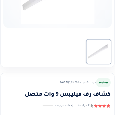
كود المنتج:
Gahzly_997495
متوفر
كشاف رف فيليبس 9 وات متصل
19
مراجعة
|
إضافة مراجعة
4.47
من ٪1$s5٪2$s