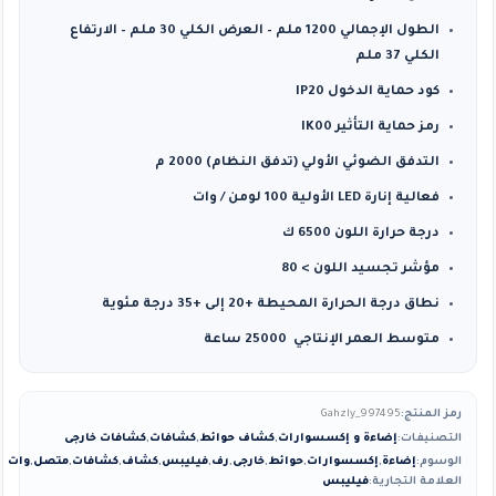
الطول الإجمالي 1200 ملم – العرض الكلي 30 ملم – الارتفاع
الكلي 37 ملم
كود حماية الدخول IP20
رمز حماية التأثير IK00
التدفق الضوئي الأولي (تدفق النظام) 2000 م
فعالية إنارة LED الأولية 100 لومن / وات
درجة حرارة اللون 6500 ك
مؤشر تجسيد اللون > 80
نطاق درجة الحرارة المحيطة +20 إلى +35 درجة مئوية
متوسط ​​العمر الإنتاجي 25000 ساعة
رمز المنتج:
Gahzly_997495
التصنيفات:
إضاءة و إكسسوارات
,
كشاف حوائط
,
كشافات
,
كشافات خارجى
الوسوم:
إضاءة
,
إكسسوارات
,
حوائط
,
خارجى
,
رف
,
فيليبس
,
كشاف
,
كشافات
,
متصل
,
وات
العلامة التجارية:
فيليبس