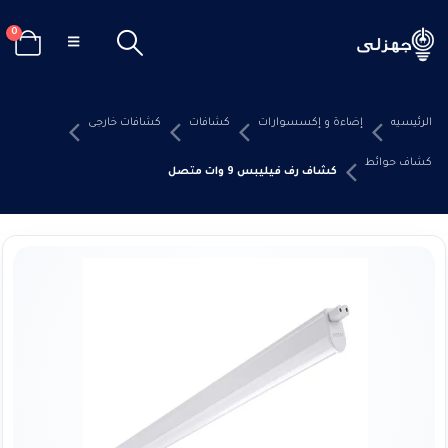
0
الرئيسيه
إضاءة و إكسسوارات
كشافات
كشافات خارجى
كشاف حوائط
كشاف رف فيليبس 9 وات متصل