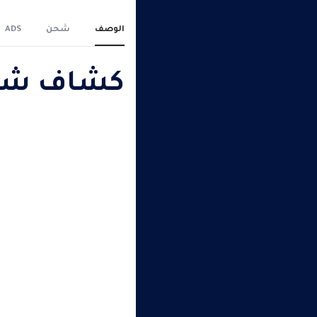
الوصف
شحن
ADS
كشاف شوارع 