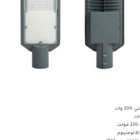
وات
لألومنيوم