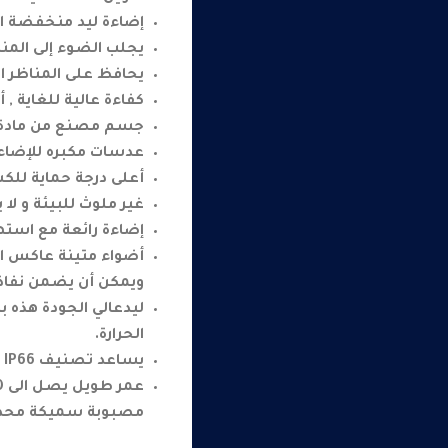
إضاءة ليد منخفضة ا
يجلب الضوء إلى المنا
يحافظ على المناظر ا
كفاءة عالية للغاية , أعل
جسم مصنع من مادة الأ
عدسات مكبره للإضاءة
أعلى درجة حماية للكشا
غير ملوث للبيئة و لا
إضاءة رائعة مع استهلاك منخف
أضواء متينة عاكس ال
ويمكن أن يضمن نفاذي
ليدعالي الجودة هذه ب
الحرارة.
يساعد تصنيف IP66 المقاوم للماء والطلاء المقاوم للتآكل على حماية التركيب من جميع أنواع الطقس.
مصبوبة سميكة محدثة 