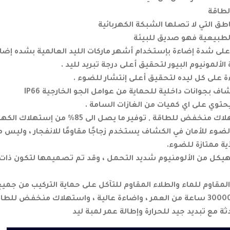
لطاقة
طق التي لا تصلها الشبكة الكهربائية
لطبيعية فهو صديق للبيئة
ى شدة إضاءة بإستخدام أشهر ماركات الليد العالمية بشده إضاءة 100 لومن / وا
لمونيوم البيور لتحقيق أعلى درجة تبريد لليد .
 على كل ليده لتحقيق أعلى إنتشار للضوء .
ف بجوانات داخلية للحماية من عوامل الجو الخارجية IP66
 يحتوي على اي كميات من الغازات السامة .
ض للطاقة , توفير ما يصل الى 85% من إستهلاك الكهرباء .
ضوء للأمان في الكشاف يستخدم زجاجًا مقاومًا للانفجار ، وليس
ة ممتازة للضوء.
هيكل من الألومنيوم شديد التحمل ، وقد تم تصميمها لتكون ذات ق
عمر طويل يصل الى 30000 ساعة من العمر ، واضاءة عالية ، واستهلاك منخفض 
مع تبديد جيد للحرارة وإطالة عمر لمبة ليد