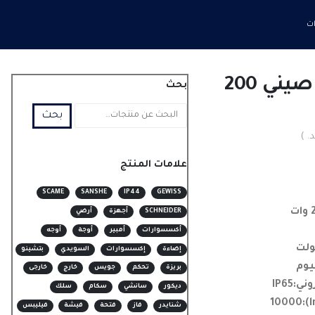
كشاف شوارع ليد صيني 200
بحث
بحث
. )
علامات المنتج
SCAME
SANSHE
IP44
GEWISS
SCHNEIDER
أجهزة
أرضي
أكسسوارات
أمبير
أوجة
أوجه
إضاءة
إكسسوارات
السويدي
بتشينو
يوم
بريزة
تحكم
جويس
خارج
خارجى
IP65
ديكور
سانشي
سكام
سلك
شنايدر
فاز
فتحة
فيشة
فيليبس