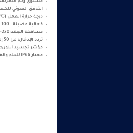
مستوي رقم التعريف الأل
التدفق الضوئي للمصباح :
درجة حرارة العمل (℃): -40
فعالية مضيئة : 100 لومن / وات
مساهمة الجهد:220-240 فولت
تردد الإدخال: من 50 إلى 60 هرتز
مؤشر تجسيد اللون:> 0
معيار IP66 للماء والغبار