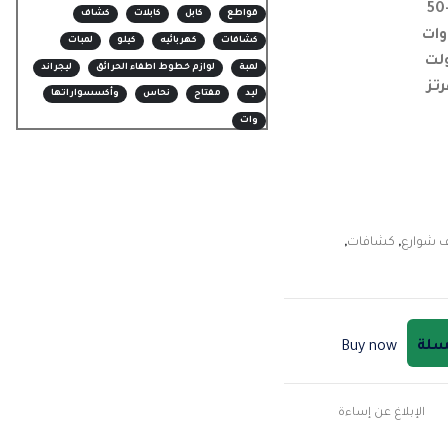
قواطع
كابل
كابلات
كشاف
كشافات
كهربائيه
كيلو
لمبات
لمبة
لوازم خطوط اطفاء الحرائق
ليجراند
ليد
مفتاح
نحاس
وأكسسواراتها
وات
 شوارع
,
كشافات
,
لسلة
Buy now
الإبلاغ عن إساءة