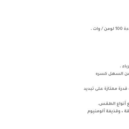
ت .
 من السهل كسره
درة ممتازة على تبديد
للطاقة ، وقذيفة ألومنيوم