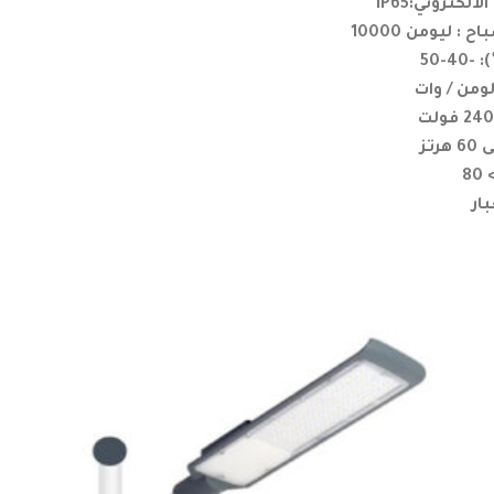
كتروني:IP65
 ليومن 10000
-50
8