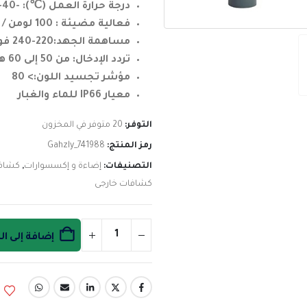
درجة حرارة العمل (℃): -40-50
فعالية مضيئة : 100 لومن / وات
مساهمة الجهد:220-240 فولت
تردد الإدخال: من 50 إلى 60 هرتز
مؤشر تجسيد اللون:> 80
معيار IP66 للماء والغبار
التوفر:
20 متوفر في المخزون
رمز المنتج:
Gahzly_741988
التصنيفات:
إضاءة و إكسسوارات
,
كشاف
كشافات خارجى
إضافة إلى ا