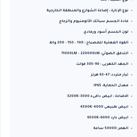
نوع اللمبة : LED
نوع الإنارة : إضاءة الشوارع والمنطقة الخارجية
مادة الجسم سبائك الألومنيوم والزجاج
لون الجسم أسود ورمادي
القوة الفعلية للمصباح :
100 – 150 – 200
واط
التدفق الضوئي: 11000LM – 220000LM
الجهد الكهربى : 90-305 فولت
تيار متردد: 47-63 هرتز
معدل الحماية: IP65
الاضاءة : ابيض دافىء 3000-3200K
ابيض طبيعى 4000-4500K
ابيض بارد 6000-6500K
العمر :
50000 ساعة