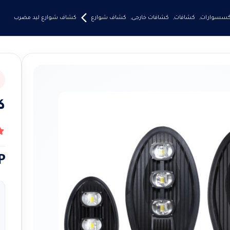
إكسسوارات
,
كشافات
,
كشافات خارجى
,
كشاف شوارع
كشاف شوارع ليد مضرب
ك
14
ن
P
ا
م
خ