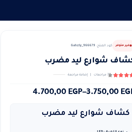
غير متوفر
كود المنتج:
Gahzly_966679
شاف شوارع ليد مضرب
7
مراجعات
|
إضافة مراجعة
4.
من ٪1$s5٪2$s
طاق
4.700,00
EGP
–
3.750,00
EG
لسعر:
ن
كشاف شوارع ليد مضرب
لال