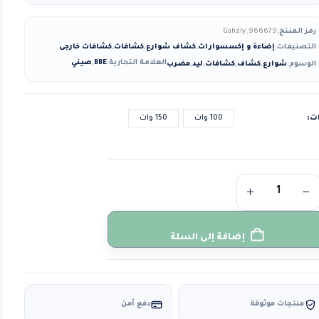
رمز المنتج:
Gahzly_966679
التصنيفات:
إضاءة و إكسسوارات
,
كشاف شوارع
,
كشافات
,
كشافات خارجى
العلامة التجارية:
BBE
,
صيني
الوسوم:
شوارع
,
كشاف
,
كشافات
,
ليد
,
مضرب
ت
100 وات
150 وات
إضافة إلى السلة
منتجات موثوقة
دفع آمن