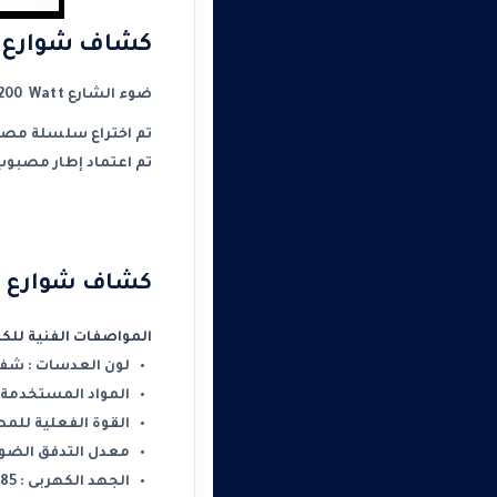
كشاف شوارع 
ضوء الشارع LED
Watt
 200
تم اختراع سلسلة مصابيح ا
تم اعتماد إطار مصبوب
كشاف شوارع ل
المواصفات الفنية للكشاف ( كش
لون العدسات : شف
المواد المستخدمة :
القوة الفعلية للمص
معدل التدفق الضوئي: 0LM
الجهد الكهربى : 85-240 فولت