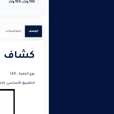
100 وات، 150 وات
الوصف
المواصفات
كشاف ش
نوع اللمبة : LED
التطبيق الأساسي: إلاض