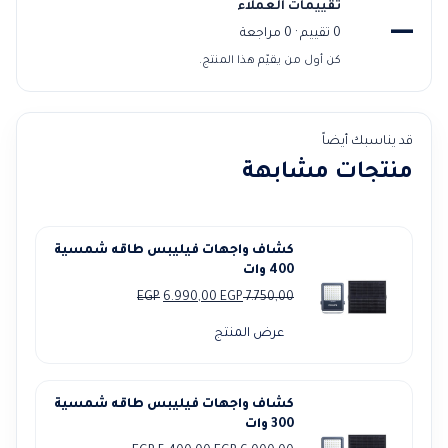
تقييمات العملاء
—
0 تقييم · 0 مراجعة
كن أول من يقيّم هذا المنتج.
قد يناسبك أيضاً
منتجات مشابهة
كشاف واجهات فيليبس طاقه شمسية
400 وات
السعر
السعر
EGP
6.990,00
EGP
7.750,00
الأصلي
الحالي
عرض المنتج
هو:
هو:
6.990,00 EGP.
7.750,00 EGP.
كشاف واجهات فيليبس طاقه شمسية
300 وات