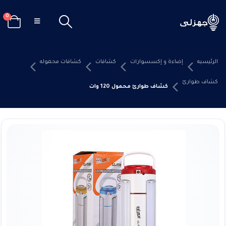
0
الرئيسيه
إضاءة و إكسسوارات
كشافات
كشافات محموله
كشاف طوارئ
كشاف طوارئ محمول 120 وات