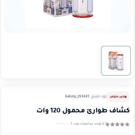
كود المنتج:
Gahzly_253641
غير متوفر
كشاف طوارئ محمول 120 وات
( لا توجد مراجعات بعد. )
0
من ٪1$s5٪2$s