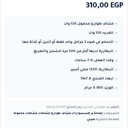
310,00
EGP
كشاف طوارئ محمول 120 وات
القدره: 120 وات
التحكم في ضوء 3 مراحل واحد فقط أو اثنين أو ثلاثة معا
البطارية لديها أكثر من 500 مرة الشحن والتفريغ
وقت العمل: 6-7 ساعات
البطارية: 1200 مللي أمبير
ابعاد المنتج: 7.8×19
الوزن: 0.900 جرام
التوفر:
غير متوفر في المخزون
رمز المنتج:
Gahzly_253641
التصنيفات:
إضاءة و إكسسوارات
,
كشاف طوارئ
,
كشافات
,
كشافات محموله
العلامة التجارية:
صيني