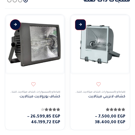
منتجات ذات صلة
هناك العديد من الأشكال المختلفة لهذا المنتج. يمكن اختيار الخيارات على صفحة المنتج
إضاءة و إكسسوارات
,
كشاف ميتالايت
,
كشافات
,
كشافات خارجى
إضاءة و إكسسوارات
,
كشاف ميتالايت
,
كشافات
,
كشافا
كشاف لانزيني ميتالايت
كشاف يورولايت ميتالايت
5.00
من 5
4.14
من 5
–
26.599,85
EGP
–
7.500,00
EGP
نطاق
نطاق
46.199,72
EGP
38.400,00
EGP
السعر:
السعر:
من
من