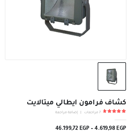
كشاف فرامون ايطالي ميتالايت
7
مراجعات
|
إضافة مراجعة
5.00
من ٪1$s5٪2$s
نطاق
46.199,72
EGP
–
4.619,98
EGP