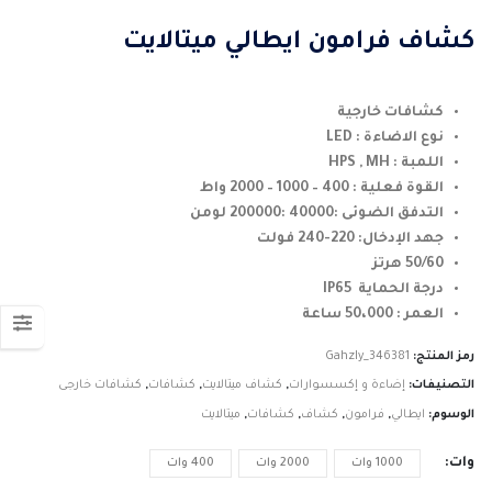
السعر:
من
كشاف فرامون ايطالي ميتالايت
خلال
كشافات خارجية
نوع الاضاءة : LED
اللمبة : HPS , MH
القوة فعلية : 400 – 1000 – 2000 واط
التدفق الضوئى :40000 :200000 لومن
جهد الإدخال: 220-240 فولت
50/60 هرتز
درجة الحماية IP65
العمر : 50،000 ساعة
رمز المنتج:
Gahzly_346381
التصنيفات:
إضاءة و إكسسوارات
,
كشاف ميتالايت
,
كشافات
,
كشافات خارجى
الوسوم:
ايطالي
,
فرامون
,
كشاف
,
كشافات
,
ميتالايت
وات
1000 وات
2000 وات
400 وات