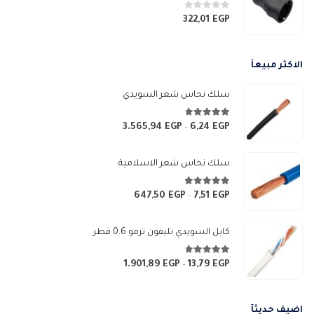
0
من 5
322,01
EGP
الاكثر مبيعآ
سلك نحاس شعر السويدي
4.67
من 5
3.565,94
EGP
6,24
EGP
نطاق
–
السعر:
من
سلك نحاس شعر الاسلامية
خلال
4.83
من 5
647,50
EGP
7,51
EGP
نطاق
–
السعر:
من
كابل السويدي تليفون ترمو 0.6 قطر
خلال
4.67
من 5
1.901,89
EGP
13,79
EGP
نطاق
–
السعر:
من
اضيف حديثآ