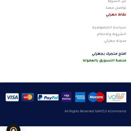
عن الشركه
تواصل معنا
نقاط حهزلي
سياسه الخصوصيه
الشروط والاحكام
مدونه جهزلي
افتح متجرك بجهزلي
منصة التسويق بالعموله
All Rights Reserved GAHZLY eCommerce.