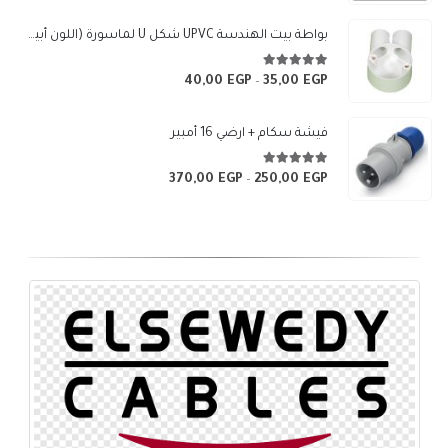
السعر:
من
بواطة بيت الهندسة UPVC شكل U لماسورة (اللون أبيض)
خلال
5.00
من 5
40,00
EGP
35,00
EGP
نطاق
–
السعر:
من
فيشة سكام + ارضي 16 أمبير
خلال
5.00
من 5
370,00
EGP
250,00
EGP
نطاق
–
السعر:
من
خلال