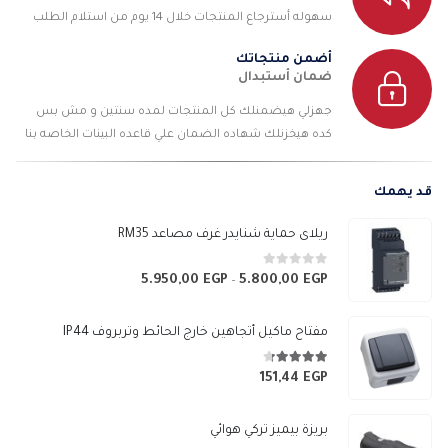
سهوله أسترجاع المنتجات خلال 14 يوم من استلام الطلب
أضمن منتجاتك
ضمان أستبدال
جهزلي هيضمنلك كل المنتجات لمده سنتين و مش بس
كده هيخزنلك شهاده الضمان علي قاعده البينات الخاصه بنا
قد يهمك
ريلاى حماية شنايدر غرف مصاعد RM35
0
من 5
5.950,00
EGP
5.800,00
EGP
نطاق
–
السعر:
من
مفتاح ماكيل أتجاهين خارج الحائط وتربروف IP44
خلال
4.25
من 5
151,44
EGP
بريزة بيميز تركي هوائي