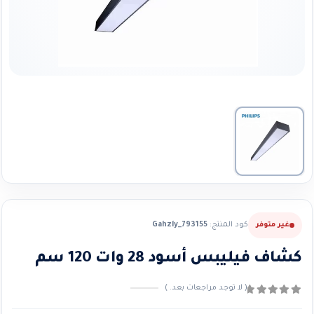
كود المنتج:
Gahzly_793155
غير متوفر
كشاف فيليبس أسود 28 وات 120 سم
( لا توجد مراجعات بعد. )
0
من ٪1$s5٪2$s