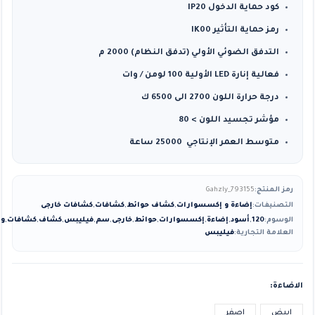
كود حماية الدخول IP20
رمز حماية التأثير IK00
التدفق الضوئي الأولي (تدفق النظام) 2000 م
فعالية إنارة LED الأولية 100 لومن / وات
درجة حرارة اللون 2700 الى 6500 ك
مؤشر تجسيد اللون > 80
متوسط ​​العمر الإنتاجي 25000 ساعة
رمز المنتج:
Gahzly_793155
التصنيفات:
إضاءة و إكسسوارات
,
كشاف حوائط
,
كشافات
,
كشافات خارجى
الوسوم:
120
,
أسود
,
إضاءة
,
إكسسوارات
,
حوائط
,
خارجى
,
سم
,
فيليبس
,
كشاف
,
كشافات
,
وا
العلامة التجارية:
فيليبس
الاضاءة
ابيض
اصفر