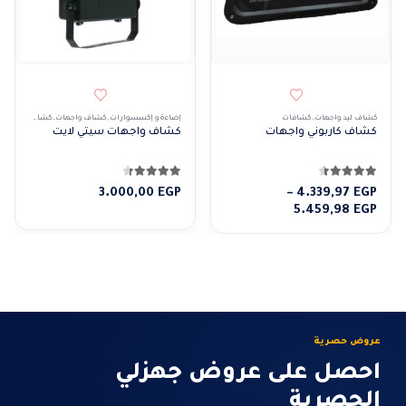
كشاف ليد واجهات
,
كشافات
إضاءة و إكسسوارات
,
كشاف واجهات
,
كشافات
,
كشافا
كشاف كاربوني واجهات
كشاف واجهات سيتي لايت
4.43
من 5
4.29
من 5
3.000,00
EGP
–
4.339,97
EGP
نطاق
5.459,98
EGP
السعر:
من
خلال
عروض حصرية
احصل على عروض جهزلي
الحصرية