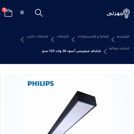
0
الرئيسيه
إضاءة و إكسسوارات
كشافات
كشافات خارجى
كشاف حوائط
كشاف فيليبس أسود 28 وات 120 سم