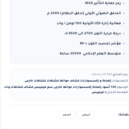
رمز حماية التأثير IK00
التدفق الضوئي الأولي (تدفق النظام) 2000 م
فعالية إنارة LED الأولية 100 لومن / وات
درجة حرارة اللون 2700 الى 6500 ك
مؤشر تجسيد اللون > 80
متوسط ​​العمر الإنتاجي 25000 ساعة
رمز المنتج:
Gahzly_197384
التصنيفات:
إضاءة و إكسسوارات
,
كشاف حوائط
,
كشافات
,
كشافات خارجى
الوسوم:
120
,
أسود
,
إضاءة
,
إكسسوارات
,
حوائط
,
خارجى
,
سم
,
فيليبس
,
كشاف
,
كشافات
,
وات
العلامة التجارية:
فيليبس
اضاءة
ابيض
اصفر