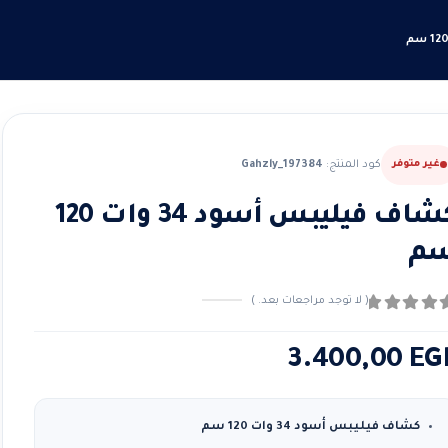
غير متوفر
كود المنتج:
Gahzly_197384
كشاف فيليبس أسود 34 وات 120
م
( لا توجد مراجعات بعد. )
ن ٪1$s5٪2$s
3.400,00
EG
كشاف فيليبس أسود 34 وات 120 سم