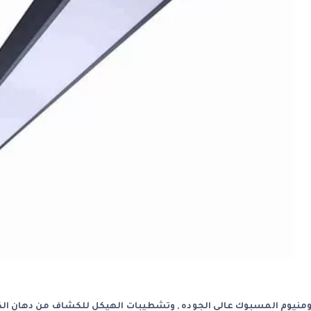
نيوم المسبوك عالي الجوده , وتشطيبات الهيكل للكشاف من دهان الكتر