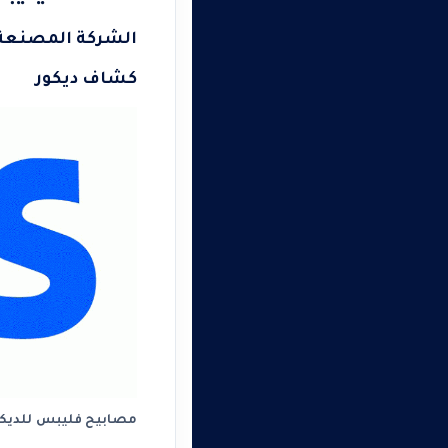
الشركة المصنعة : ilips
كشاف ديكور
مصابيح فليبس للديكو