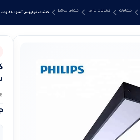
كشافات
كشافات خارجى
كشاف حوائط
كشاف فيليبس أسود 34 وات 120 سم
س
0
م
P